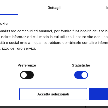
mazioni
clicca qui
.
Dettagli
ookie
nalizzare contenuti ed annunci, per fornire funzionalità dei socia
inoltre informazioni sul modo in cui utilizza il nostro sito con i 
icità e social media, i quali potrebbero combinarle con altre inform
lizzo dei loro servizi.
Preferenze
Statistiche
 e richiedi informazioni sull’o
Accetta selezionati
dell’Università eCampus