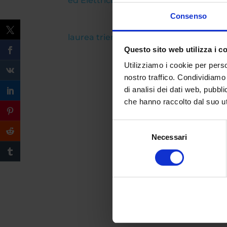
ed Elettrici
e per avere maggiori infor
Consenso
laurea triennale
Questo sito web utilizza i c
Utilizziamo i cookie per perso
nostro traffico. Condividiamo 
di analisi dei dati web, pubbl
che hanno raccolto dal suo uti
Selezione
Necessari
del
consenso
Compila il form