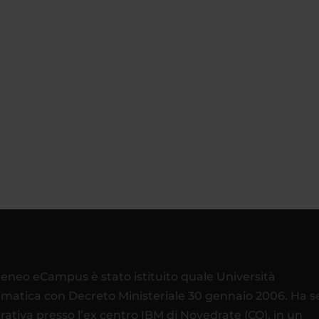
teneo eCampus è stato istituito quale Università
ematica con Decreto Ministeriale 30 gennaio 2006. Ha 
rativa presso l’ex centro IBM di Novedrate (CO), in un