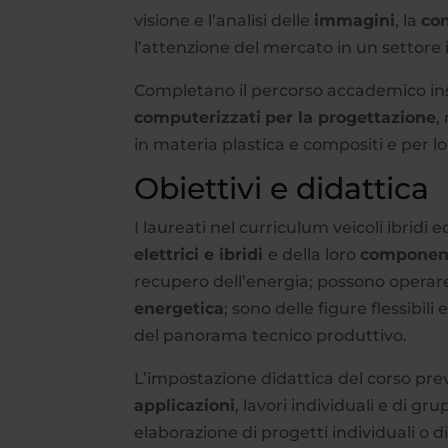
visione e l’analisi delle
immagini
, la
con
l’attenzione del mercato in un settore 
Completano il percorso accademico ins
computerizzati
per la progettazione
,
in materia plastica e compositi e per lo
Obiettivi e didattica
I laureati nel curriculum veicoli ibridi
elettrici e ibridi
e della loro
component
recupero dell’energia; possono operare
energetica
; sono delle figure flessibili 
del panorama tecnico produttivo.
L’impostazione didattica del corso pr
applicazioni
, lavori individuali e di gr
elaborazione di progetti individuali o d