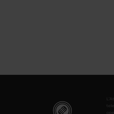
L’A
tel
ope