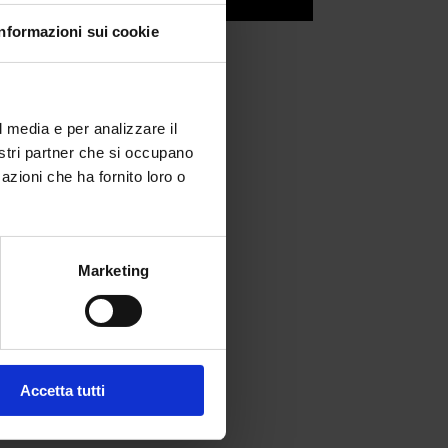
Informazioni sui cookie
l media e per analizzare il
nostri partner che si occupano
azioni che ha fornito loro o
Marketing
fferta formativa
Accetta tutti