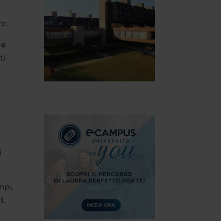
re.
 e
ti
i
mpi,
i
,