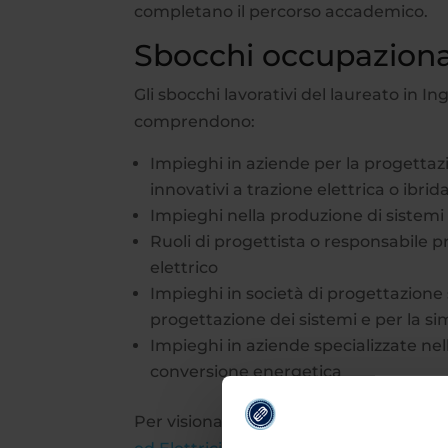
completano il percorso accademico.
Sbocchi occupazional
Gli sbocchi lavorativi del laureato in Ing
comprendono:
Impieghi in aziende per la progettazi
innovativi a trazione elettrica o ibrid
Impieghi nella produzione di sistemi 
Ruoli di progettista o responsabile p
elettrico
Impieghi in società di progettazione 
progettazione dei sistemi e per la 
Impieghi in aziende specializzate nell
conversione energetica
Per visionare il programma completo d