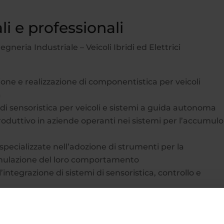
i e professionali
egneria Industriale – Veicoli Ibridi ed Elettrici
one e realizzazione di componentistica per veicoli
a
di sensoristica per veicoli e sistemi a guida autonoma
roduttivo in aziende operanti nei sistemi per l’accumulo
specializzate nell’adozione di strumenti per la
simulazione del loro comportamento
’integrazione di sistemi di sensoristica, controllo e
ella laurea triennale
Ingegneria Industriale – Veicoli Ibr