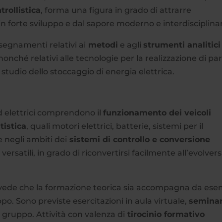
trollistica
, forma una figura in grado di attrarre
in forte sviluppo e dal sapore moderno e interdisciplina
egnamenti relativi ai
metodi
e agli
strumenti analitici
 nonché relativi alle tecnologie per la realizzazione di par
 studio dello stoccaggio di energia elettrica.
 ed elettrici comprendono il
funzionamento dei veicoli
istica
, quali motori elettrici, batterie, sistemi per il
 negli ambiti dei
sistemi di controllo e conversione
e versatili, in grado di riconvertirsi facilmente all’evolvers
evede che la formazione teorica sia accompagna da ese
uppo. Sono previste esercitazioni in aula virtuale,
seminar
i gruppo. Attività con valenza di
tirocinio formativo