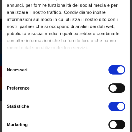
annunci, per fornire funzionalità dei social media e per
Ringraziamenti
analizzare il nostro traffico. Condividiamo inoltre
istituzionali
informazioni sul modo in cui utilizza il nostro sito con i
nostri partner che si occupano di analisi dei dati web,
Ringraziamo
tutti i partecipanti
e gli
pubblicità e social media, i quali potrebbero combinarle
organizzatori per la qualità del confronto.
con altre informazioni che ha fornito loro o che hanno
Un saluto particolare a:
raccolto dal suo utilizzo dei loro servizi.
Prof. Markus Krienke
(collega
Selezione
universitario, Professore di Etica sociale
Necessari
del
cristiana e Dottrina sociale della Chiesa
consenso
Direttore della Cattedra “Antonio
Preferenze
Rosmini“);
Dott. Giorgio Busacca (
Strategic
Business Intelligence Markets &
Statistiche
NewSpace Manager at Thales Alenia
Space)
;
Marketing
Cristina Cautillo (TIM Enterprise)
;