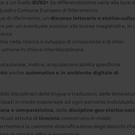
e a un livello
B1/B2+
(la differenziazione varia alla luce d
el Quadro Comune Europeo di Riferimento
gue di riferimento, un
discorso letterario e storico-cultu
e per un eventuale accesso alle lauree magistrali e, in 
cerca
a nella ricerca e sviluppo di conoscenze e di inter-
 umane in chiave interdisciplinare.
tazionale, inoltre, acquisiscono abilità specifiche
ento
anche
automatico e in ambiente digitale di
biti disciplinari delle lingue e traduzioni, delle letteratu
rizzati in modo trasversale ad ogni percorso individuale
liana e comparatistica
, delle
discipline geo-storico-soci
ntuali attività di
tirocinio
concorrono in modo
rmettere la coerente diversificazione degli sbocchi ch
à di attività affini e integrative.