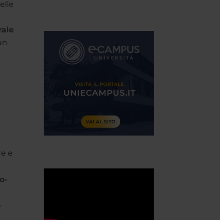
elle
rale
un
re e
,
o-
e