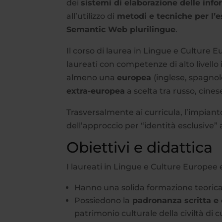
dei
sistemi di elaborazione delle inf
all’utilizzo di
metodi e tecniche per l’es
Semantic Web plurilingue
.
Il corso di laurea in Lingue e Culture
laureati con competenze di alto livello 
almeno una
europea
(inglese, spagno
extra-europea
a scelta tra russo, cines
Trasversalmente ai curricula, l’impian
dell’approccio per “identità esclusive” 
Obiettivi e didattica
I laureati in Lingue e Culture Europee
Hanno una solida formazione teorica
Possiedono la
padronanza scritta e o
patrimonio culturale della civiltà di 