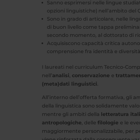
Sanno esprimersi nelle lingue studiat
opzioni linguistiche) nell’ambito d
Sono in grado di articolare, nelle lin
di buon livello come tappa preliminar
secondo momento, al dottorato di ri
Acquisiscono capacità critica autonom
comprensione fra identità e diversità
I laureati nel curriculum Tecnico-Compu
nell’
analisi
,
conservazione
e
trattam
(meta)dati linguistici
.
All’interno dell’offerta formativa, gli am
della linguistica sono solidamente valo
mentre gli ambiti della
letteratura ita
antropologiche
, delle
filologie
e le eve
maggiormente personalizzabile, per pe
viene rinforzata dalla conseguente variet