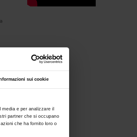
va
di
Informazioni sui cookie
tici
ietà
l media e per analizzare il
nostri partner che si occupano
e
azioni che ha fornito loro o