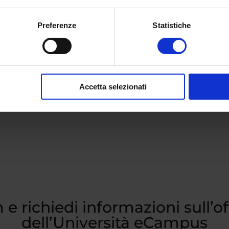
eto della laurea triennale Lingue e Culture Europee e 
Computazionale (L-11)
clicca qui
. Per avere maggiori
Preferenze
Statistiche
lizzata e gratuita compila il form qui sotto.
Accetta selezionati
 e richiedi informazioni sull’o
dell’Università eCampus