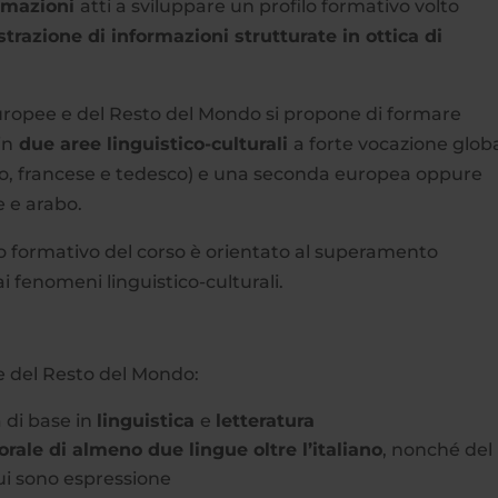
ormazioni
atti a sviluppare un profilo formativo volto
trazione di informazioni strutturate in ottica di
 Europee e del Resto del Mondo si propone di formare
in
due aree linguistico-culturali
a forte vocazione globa
lo, francese e tedesco) e una seconda europea oppure
e e arabo.
to formativo del corso è orientato al superamento
ai fenomeni linguistico-culturali.
 e del Resto del Mondo:
 di base in
linguistica
e
letteratura
rale di almeno due lingue oltre l’italiano
, nonché del
cui sono espressione