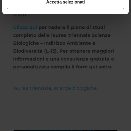
Accetta selezionati
junior), previo superamento di un Esame di
Stato.
Clicca qui
per vedere il piano di studi
completo della laurea triennale Scienze
Biologiche – Indirizzo Ambiente e
Biodiversità (L-13). Per ottenere maggiori
informazioni e una consulenza gratuita e
personalizzata compila il form qui sotto.
laurea triennale
,
scienze biologiche