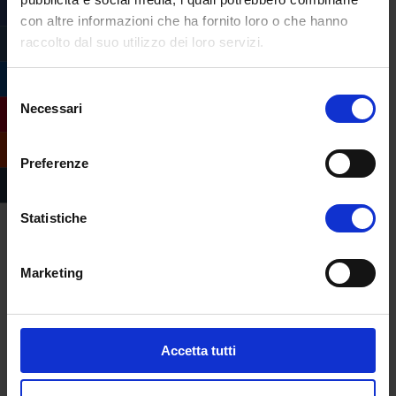
biodiversità, del censimento faunistico e
con altre informazioni che ha fornito loro o che hanno
vegetale, della sorveglianza ambientale e
raccolto dal suo utilizzo dei loro servizi.
dell’educazione alla sostenibilità.
Opportunità di lavoro sono presenti anche
Selezione
nel settore della
divulgazione scientifica
,
Necessari
del
nei
musei naturalistici
, nei
centri didattici
consenso
e nelle
organizzazioni
che operano in
Preferenze
ambito ecologico.
Il laureato potrà inoltre fornire consulenze
Statistiche
ambientali per enti locali o aziende,
partecipando a progetti legati alla
Marketing
sostenibilità, alla conservazione delle risorse
naturali e alla valutazione dell’impatto
ambientale.
Accetta tutti
Per il laureato è prevista l’iscrizione all’
Albo
B
dell’Ordine Nazionale dei Biologi (biologo-