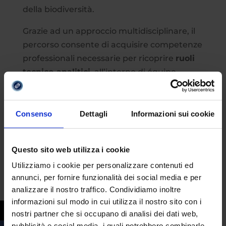
della biodiversità.
Grazie ad un approccio multidisciplinare, il
percorso consente di acquisire competenze
professionali necessarie per ricoprire
ruoli
tecnico-analitici
, all’interno di équipe
multidisciplinari coordinate da specialisti,
in
diversi ambiti, quali ecologico, zoologico e
botanico
.
Consenso
Dettagli
Informazioni sui cookie
Gli sbocchi lavorativi includono
ruoli
professionali in laboratori di analisi
Questo sito web utilizza i cookie
biologica e ambientale
per contribuire
Utilizziamo i cookie per personalizzare contenuti ed
all’identificazione di contaminanti e alla
annunci, per fornire funzionalità dei social media e per
gestione di dati ecologici. All’interno di
analizzare il nostro traffico. Condividiamo inoltre
informazioni sul modo in cui utilizza il nostro sito con i
parchi naturali, riserve e aree protette
, il
nostri partner che si occupano di analisi dei dati web,
biologo potrà occuparsi della
gestione della
pubblicità e social media, i quali potrebbero combinarle