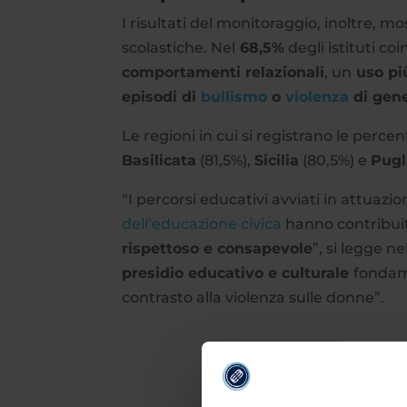
I risultati del monitoraggio, inoltre, 
scolastiche. Nel
68,5%
degli istituti co
comportamenti relazionali
, un
uso pi
episodi di
bullismo
o
violenza
di gen
Le regioni in cui si registrano le perc
Basilicata
(81,5%),
Sicilia
(80,5%) e
Pugl
“I percorsi educativi avviati in attuazi
dell’educazione civica
hanno contribui
rispettoso e consapevole
”, si legge 
presidio educativo e culturale
fondame
contrasto alla violenza sulle donne”.