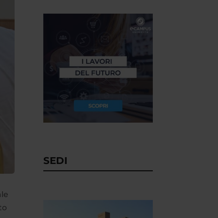
SEDI
ale
to