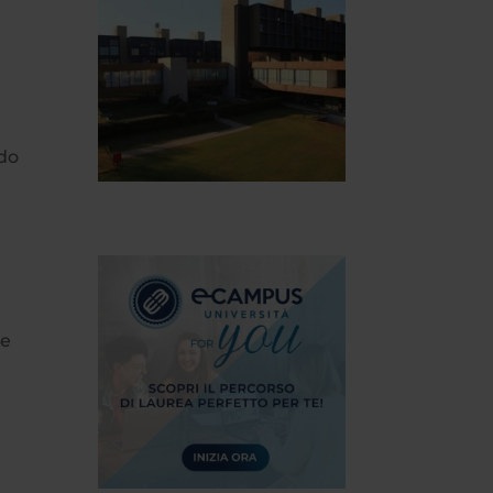
ndo
ne