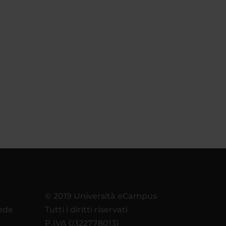
© 2019 Università eCampus
sede
Tutti i diritti riservati
P.IVA 03227780131