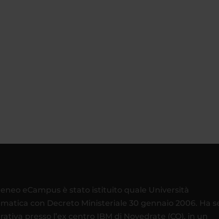
teneo eCampus è stato istituito quale Università
ematica con Decreto Ministeriale 30 gennaio 2006. Ha 
rativa presso l’ex centro IBM di Novedrate (CO), in un