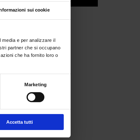
Informazioni sui cookie
l media e per analizzare il
nostri partner che si occupano
azioni che ha fornito loro o
Marketing
fferta formativa
Accetta tutti