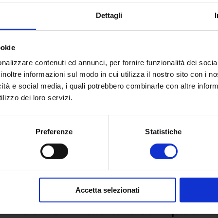
Dettagli
ookie
nalizzare contenuti ed annunci, per fornire funzionalità dei socia
inoltre informazioni sul modo in cui utilizza il nostro sito con i 
icità e social media, i quali potrebbero combinarle con altre inform
lizzo dei loro servizi.
Preferenze
Statistiche
 e richiedi informazioni sull’o
Accetta selezionati
dell’Università eCampus