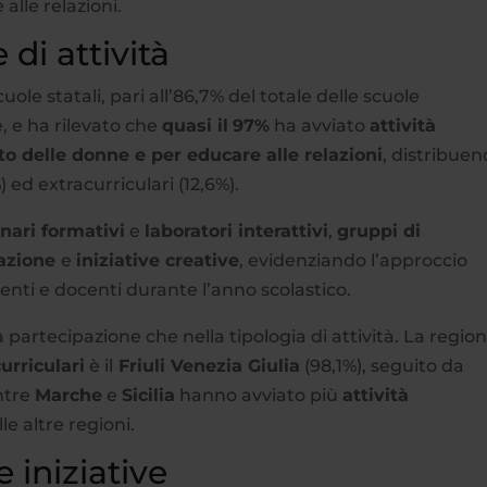
alle relazioni.
 di attività
ole statali, pari all’86,7% del totale delle scuole
, e ha rilevato che
quasi il
97%
ha avviato
attività
tto delle donne e per educare alle relazioni
, distribue
%) ed extracurriculari (12,6%).
nari formativi
e
laboratori interattivi
,
gruppi di
zazione
e
iniziative creative
, evidenziando l’approccio
enti e docenti durante l’anno scolastico.
a partecipazione che nella tipologia di attività. La regio
curriculari
è il
Friuli Venezia Giulia
(98,1%), seguito da
ntre
Marche
e
Sicilia
hanno avviato più
attività
lle altre regioni.
 iniziative