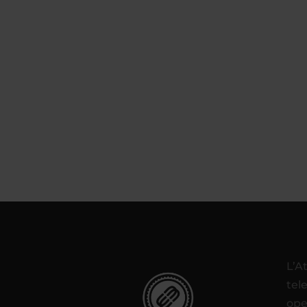
L’A
tel
ope