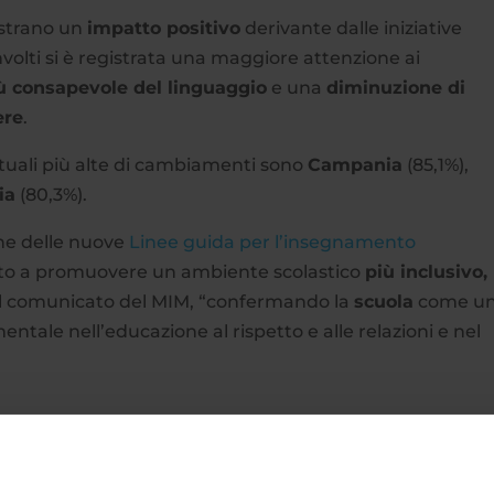
mostrano un
impatto positivo
derivante dalle iniziative
involti si è registrata una maggiore attenzione ai
ù consapevole del linguaggio
e una
diminuzione di
ere
.
entuali più alte di cambiamenti sono
Campania
(85,1%),
ia
(80,3%).
one delle nuove
Linee guida per l’insegnamento
to a promuovere un ambiente scolastico
più inclusivo,
nel comunicato del MIM, “confermando la
scuola
come u
ntale nell’educazione al rispetto e alle relazioni e nel