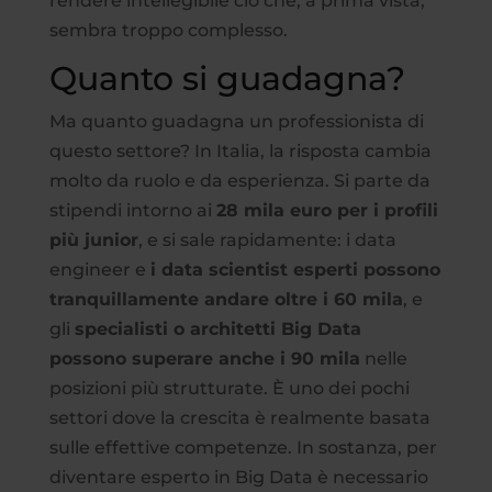
rendere intellegibile ciò che, a prima vista,
sembra troppo complesso.
Quanto si guadagna?
Ma quanto guadagna un professionista di
questo settore? In Italia, la risposta cambia
molto da ruolo e da esperienza. Si parte da
stipendi intorno ai
28 mila euro per i profili
più junior
, e si sale rapidamente: i data
engineer e
i data scientist esperti possono
tranquillamente andare oltre i 60 mila
, e
gli
specialisti o architetti Big Data
possono superare anche i 90 mila
nelle
posizioni più strutturate. È uno dei pochi
settori dove la crescita è realmente basata
sulle effettive competenze. In sostanza, per
diventare esperto in Big Data è necessario