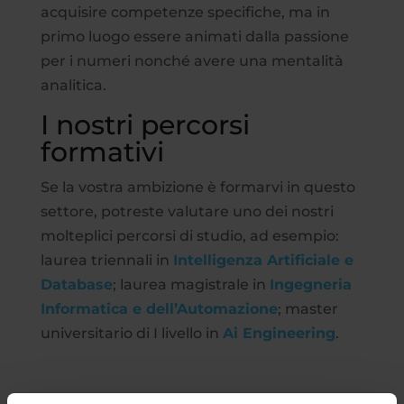
acquisire competenze specifiche, ma in
primo luogo essere animati dalla passione
per i numeri nonché avere una mentalità
analitica.
I nostri percorsi
formativi
Se la vostra ambizione è formarvi in questo
settore, potreste valutare uno dei nostri
molteplici percorsi di studio, ad esempio:
laurea triennali in
Intelligenza Artificiale e
Database
; laurea magistrale in
Ingegneria
Informatica e dell’Automazione
; master
universitario di I livello in
Ai Engineering
.
#comediventare