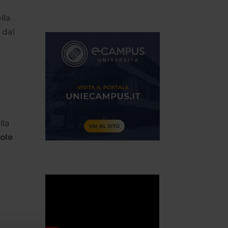
lla
 dal
lla
ole