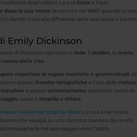
odificate dagli editori. La sua
fama
e il suo
lo dopo la sua morte
(avvenuta nel 1886) quando la sore
tti, dando inizio alla diffusione della sua opera a partire
 di Emily Dickinson
oesia di Dickinson spiccano la
fede
, il
dubbio
, la
morte
,
ul
senso della vita
.
gono rispettate le regole metriche e grammaticali
de
paiono spesso
lineette telegrafiche
e l’uso delle
maiusc
e
metafore
è spesso
estremamente
elaborato, tanto da
guaggio
usato è
limpido
e
chiaro
.
cause I could not stop for Death
, in cui il narratore
iluomo che viaggia su una carrozza trainata da cavalli,
accompagnarla nel suo viaggio verso l’aldilà.