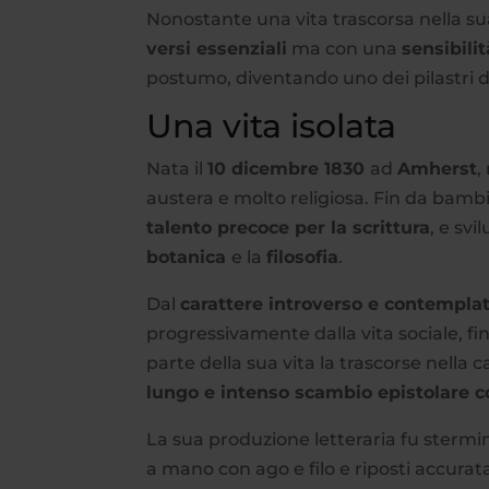
Nonostante una vita trascorsa nella su
versi essenziali
ma con una
sensibil
postumo, diventando uno dei pilastri 
Una vita isolata
Nata il
10 dicembre 1830
ad
Amherst
,
austera e molto religiosa. Fin da bamb
talento precoce per la scrittura
, e sv
botanica
e la
filosofia
.
Dal
carattere introverso e contempla
progressivamente dalla vita sociale, f
parte della sua vita la trascorse nel
lungo e intenso scambio epistolare co
La sua produzione letteraria fu stermi
a mano con ago e filo e riposti accurat