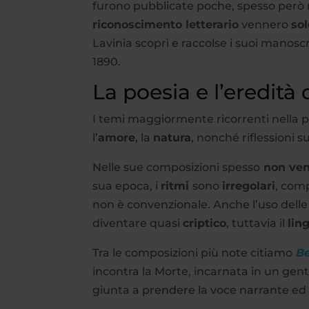
furono pubblicate poche, spesso però m
riconoscimento letterario
vennero
so
Lavinia scoprì e raccolse i suoi manoscri
1890.
La poesia e l’eredità
I temi maggiormente ricorrenti nella p
l’
amore
, la
natura
, nonché riflessioni s
Nelle sue composizioni spesso
non ven
sua epoca, i
ritmi
sono
irregolari
, com
non è convenzionale. Anche l’uso dell
diventare quasi
criptico
, tuttavia il
lin
Tra le composizioni più note citiamo
Be
incontra la Morte, incarnata in un gent
giunta a prendere la voce narrante ed 