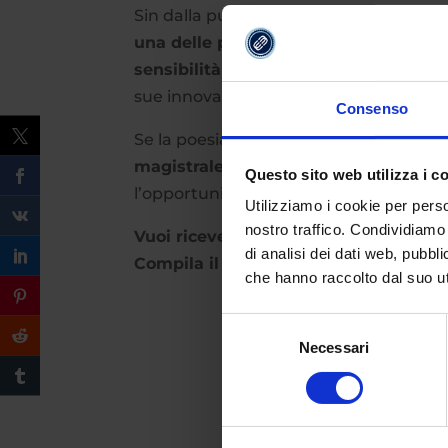
Sin dalla pubblicazione della prima ra
una delle poetesse più importanti
no
sensibilità
, la
profondità psicologica
sue innovazioni sono ancora oggi studia
Consenso
Se la poesia e la letteratura sono la t
magistrale in
Lingue e Letterature E
Questo sito web utilizza i c
l’opportunità di esplorare i grandi autor
Utilizziamo i cookie per perso
nostro traffico. Condividiamo 
Vuoi ricevere maggiori informazioni 
di analisi dei dati web, pubbl
Compila il form qui sotto.
che hanno raccolto dal suo uti
Selezione
Necessari
del
consenso