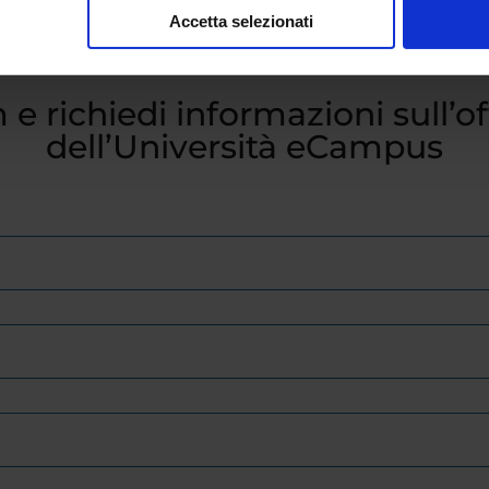
Accetta selezionati
 e richiedi informazioni sull’o
dell’Università eCampus