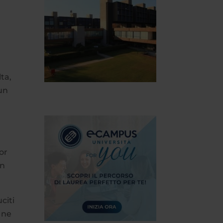
ta,
 un
or
un
uciti
 ne