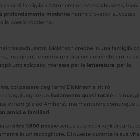
a casa di famiglia ad Amherst nel Massachusetts, i suoi
ità profondamente moderna
hanno trovato il successo
della poesia moderna.
 nel Massachusetts, Dickinson crebbe in una famiglia col
ina, insegnanti e compagni di scuola riconobbero in lei
iluppò uno spiccato interesse per la
letteratura
, per la
tivo
, col passare degli anni Dickinson si ritirò
ino a raggiungere un
isolamento quasi totale
. La maggi
la casa di famiglia ad Amherst, ma mantenne comunque 
n amici e familiari
.
nata:
oltre 1.800 poesie
scritte su piccoli fogli di carta, c
amente in un raccoglitore. Di queste durante la sua vita