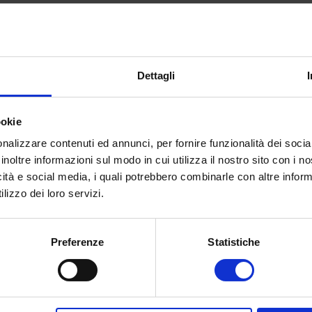
ccolta postuma, Emily Dickinson è stata riconosciuta c
n solo del XIX secolo, ma anche di tutti i tempi. La sua
ed
introspettiva
, il
linguaggio essenziale ma intenso
e 
te e ammirate da critici, appassionati e lettori.
Dettagli
ua passione e vuoi studiarla approfonditamente, la
laure
uropee (LM-37)
dell’Università eCampus
offre
ookie
i, le correnti letterarie e le lingue europee.
nalizzare contenuti ed annunci, per fornire funzionalità dei socia
inoltre informazioni sul modo in cui utilizza il nostro sito con i 
e ottenere una consulenza gratuita e personalizzata?
icità e social media, i quali potrebbero combinarle con altre inform
lizzo dei loro servizi.
Preferenze
Statistiche