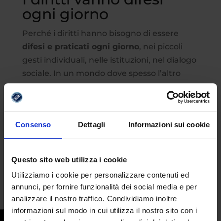
ogni giorno
Perché i diritti hanno bisogno di essere
difesi e praticati ogni giorno
, nei piccoli
gesti individuali, nelle istituzioni, nel dialogo
sociale. In un mondo dove spesso l’altro
viene ignorato, escluso o degradato,
ricordare che ogni persona ha valore è un
atto di resistenza
. I diritti umani non sono
Consenso
Dettagli
Informazioni sui cookie
un “traguardo”, bensì un impegno
quotidiano.
Questo sito web utilizza i cookie
Utilizziamo i cookie per personalizzare contenuti ed
#giornatamondialedirittiumani
annunci, per fornire funzionalità dei social media e per
analizzare il nostro traffico. Condividiamo inoltre
informazioni sul modo in cui utilizza il nostro sito con i