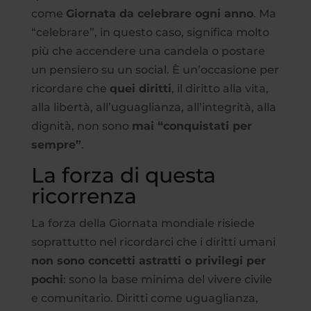
come
Giornata da celebrare ogni anno
. Ma
“celebrare”, in questo caso, significa molto
più che accendere una candela o postare
un pensiero su un social. È un’occasione per
ricordare che
quei diritti
, il diritto alla vita,
alla libertà, all’uguaglianza, all’integrità, alla
dignità, non sono
mai “conquistati per
sempre”
.
La forza di questa
ricorrenza
La forza della Giornata mondiale risiede
soprattutto nel ricordarci che i diritti umani
non sono concetti astratti o privilegi per
pochi
: sono la base minima del vivere civile
e comunitario. Diritti come uguaglianza,