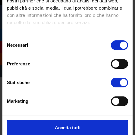
nostri partner che si occupano di analisi dei dati web,
pubblicità e social media, i quali potrebbero combinarle
con altre informazioni che ha fornito loro o che hanno
raccolto dal suo utilizzo dei loro servizi.
Selezione
Necessari
del
consenso
Preferenze
Statistiche
Marketing
Compila il form e
richiedi informazioni
Accetta tutti
sull’offerta formativa