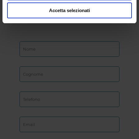
dell’Università
Accetta selezionati
eCampus