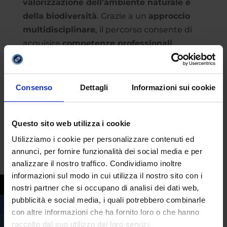
valorizzazione dell’ambiente naturale e
della biodiversità
. Grazie a un
approccio
multidisciplinare
, il percorso consente di
acquisire
competenze professionali
necessarie per ricoprire ruoli tecnico-
analitici, all’interno di equipe
multidisciplinari coordinate da specialisti, in
Consenso
Dettagli
Informazioni sui cookie
diversi ambiti
, quali ecologico, zoologico e
botanico. Gli sbocchi lavorativi includono
Questo sito web utilizza i cookie
ruoli professionali in
laboratori di analisi
biologica e ambientale per contribuire
Utilizziamo i cookie per personalizzare contenuti ed
annunci, per fornire funzionalità dei social media e per
all’identificazione di contaminanti e alla
analizzare il nostro traffico. Condividiamo inoltre
gestione di dati ecologici. All’interno di
informazioni sul modo in cui utilizza il nostro sito con i
parchi naturali
, riserve e aree protette, il
nostri partner che si occupano di analisi dei dati web,
biologo potrà occuparsi della
gestione della
pubblicità e social media, i quali potrebbero combinarle
biodiversità
, del censimento faunistico e
con altre informazioni che ha fornito loro o che hanno
vegetale, della sorveglianza ambientale e
raccolto dal suo utilizzo dei loro servizi.