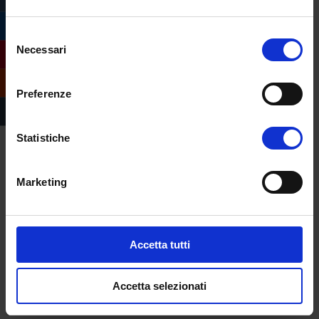
dell’educazione alla sostenibilità.
Opportunità di lavoro sono presenti anche
Selezione
nel settore della divulgazione scientifica, nei
Necessari
del
musei naturalistici
, nei
centri didattici
e
consenso
nelle organizzazioni che operano in ambito
Preferenze
ecologico. Il laureato potrà inoltre fornire
consulenze ambientali per enti locali o
Statistiche
aziende, partecipando a progetti legati alla
sostenibilità, alla conservazione delle risorse
Marketing
naturali e alla
valutazione dell’impatto
ambientale
. Per il laureato triennale in
Scienze Biologiche con indirizzo Ambiente e
Biodiversità è prevista l’iscrizione all’Albo B
Accetta tutti
dell’Ordine Nazionale dei Biologi (biologo
junior), previo superamento di un Esame di
Accetta selezionati
Stato.