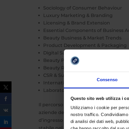
Sociology of Consumer Behaviour
Luxury Marketing & Branding
Licensing & Brand Extension
Essential Components of Business A
Beauty Business & Market Trends
Product Development & Packaging
Digital Sales Strategies Communicat
Beauty PR & Event Management
Beauty Retail, e-Commerce & Custo
CSR & Sustainability
Consenso
International Strategies
Laboratorio
Questo sito web utilizza i c
Il percorso prevede inoltre
300 ore di 
Utilizziamo i cookie per perso
aziende del settore beauty d’eccellenz
nostro traffico. Condividiamo 
d’ingresso nel contesto aziendale che 
di analisi dei dati web, pubbl
stabile nel mondo del lavoro.
che hanno raccolto dal suo uti