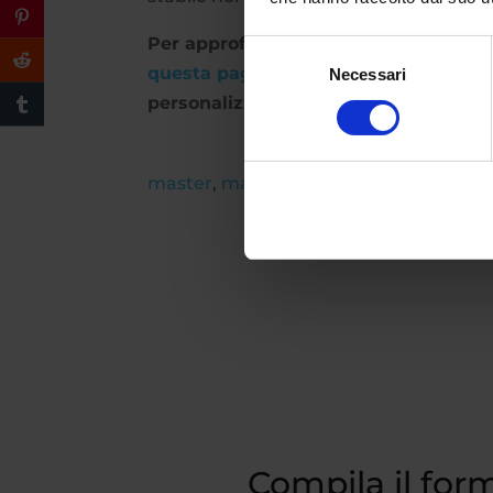
Per approfondire i dettagli del maste
Selezione
questa pagina
. Se vuoi avere maggio
Necessari
del
consenso
personalizzata compila il form qui so
master
,
master I livello
Compila il form