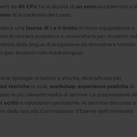
ment da
60 CFU
ha la durata di
un anno
accademico e s
lano
di Accademia del Lusso.
sedere una
laurea di I o II livello
(o titolo equipollente a
vi di carriera scolastica o universitaria per studenti no
oscenza della lingua di erogazione da dimostrare tramite
ms (per studenti non madrelingua).
 tipologie di lezioni e attività, diversificate per
ioni teoriche
in aula,
workshop
,
esperienze pratiche
di
sso le più rilevanti realtà di settore. La preparazione de
 scritti
e valutazioni periodiche. Al termine del corso si
e della tesi alla Commissione d’Esame dell’Università