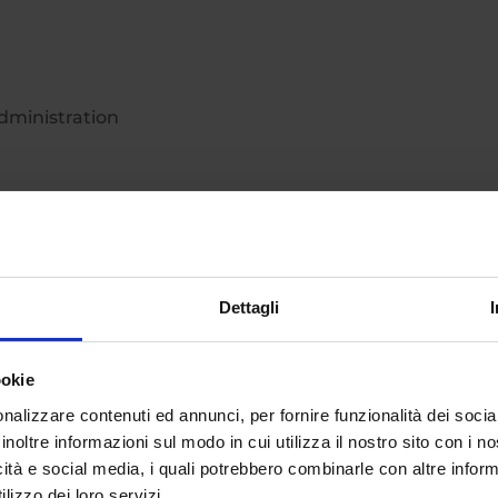
dministration
ion
mer Experience
Dettagli
ookie
stage curriculare
che gli studenti svolgeranno presso
nalizzare contenuti ed annunci, per fornire funzionalità dei socia
a. Lo stage curriculare costituisce una prima modalità
inoltre informazioni sul modo in cui utilizza il nostro sito con i 
può trasformarsi in
opportunità di inserimento
diretto
icità e social media, i quali potrebbero combinarle con altre inform
lizzo dei loro servizi.