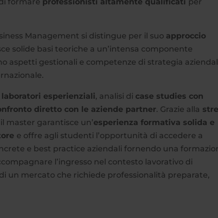
o di formare
professionisti altamente qualificati
per
siness Management si distingue per il suo
approccio
isce solide basi teoriche a un’intensa componente
ano aspetti gestionali e competenze di strategia aziendal
rnazionale.
laboratori esperienziali
, analisi di
case studies con
onfronto diretto con le aziende partner
. Grazie alla
stre
, il master garantisce un’
esperienza formativa solida e
ttore
e offre agli studenti l’opportunità di accedere a
crete e best practice aziendali fornendo una formazio
accompagnare l’ingresso nel contesto lavorativo di
 di un mercato che richiede professionalità preparate,