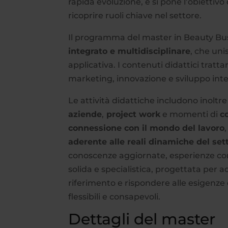
rapida evoluzione, e si pone l’obiettiv
ricoprire ruoli chiave nel settore.
Il programma del master in Beauty Bu
integrato e multidisciplinare
, che un
applicativa. I contenuti didattici tratt
marketing, innovazione e sviluppo inte
Le attività didattiche includono inoltre
aziende
,
project work
e momenti di
c
connessione con il mondo del lavoro
aderente alle reali dinamiche del se
conoscenze aggiornate, esperienze con
solida e specialistica, progettata per 
riferimento e rispondere alle esigenze
flessibili e consapevoli.
Dettagli del master