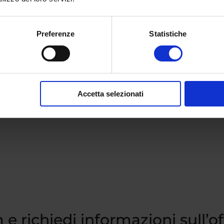
r di I livello in Beauty Business Management visita
ri informazioni e ottenere una consulenza gratuita e
Preferenze
Statistiche
tto.
Accetta selezionati
 e richiedi informazioni sull’o