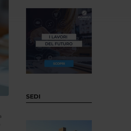
SEDI
a
n