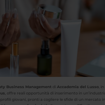
Beauty Business Management
di
Accademia del Lusso
, in
pus
, offre reali opportunità di inserimento in un’industri
ofili giovani, pronti a cogliere le sfide di un mercato i