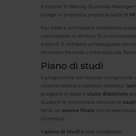
Il master in Beauty Business Manage
svolge in presenza presso la sede di
Mi
Per essere ammessi è necessario pos
conclusione di almeno 15 anni complessi
italiani). È richiesta un’adeguata con
attestato formale o intervista via Tea
Piano di studi
Il programma del master comprende varie
caratteristiche e obiettivi didattici:
lez
progetto in sede e
visite
didattiche
pre
studenti è monitorata attraverso
esami
terrà un
esame finale
con presentazion
eCampus.
Il
piano di studi
è così composto: