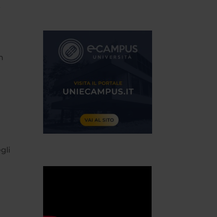
i
n
gli