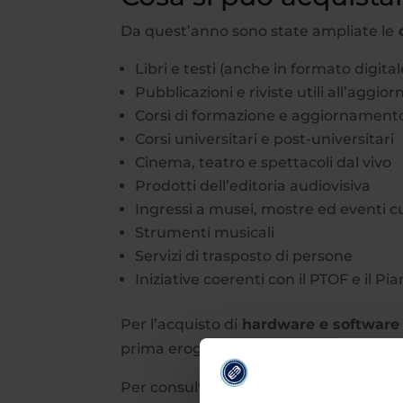
Da quest’anno sono state ampliate le
c
Libri e testi (anche in formato digital
Pubblicazioni e riviste utili all’agg
Corsi di formazione e aggiornament
Corsi universitari e post-universitari
Cinema, teatro e spettacoli dal vivo
Prodotti dell’editoria audiovisiva
Ingressi a musei, mostre ed eventi cu
Strumenti musicali
Servizi di trasposto di persone
Iniziative coerenti con il PTOF e il P
Per l’acquisto di
hardware e software
prima erogazione della Carta e succes
Per consultare il proprio portafoglio el