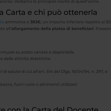
 scorso. Vediamo le principali novità di quest’anno.
a Carta e chi può ottenerla
ta
ammonta a
383€
, un importo inferiore rispetto ai 5
o all’
allargamento della platea di beneficiari
. Posson
annuale su posto vanate e disponibile
e delle attività didattiche
 di salute di cui all’art. 514 del Dlgs. 16/04/94, n. 297, e
acco, fuori ruolo o altrimenti utilizzati
re con la Carta del Docente