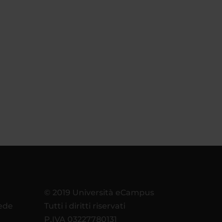
© 2019 Università eCampus
sede
Tutti i diritti riservati
P.IVA 03227780131