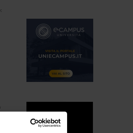
:
a
esso