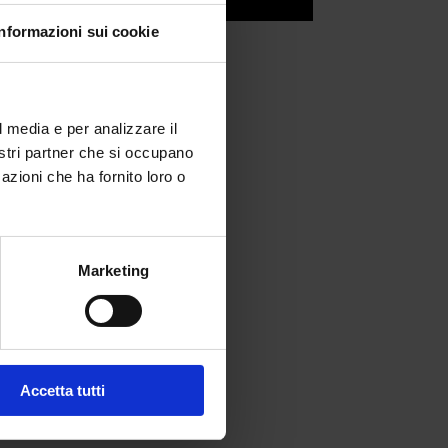
Informazioni sui cookie
l media e per analizzare il
nostri partner che si occupano
azioni che ha fornito loro o
Marketing
fferta formativa
Accetta tutti