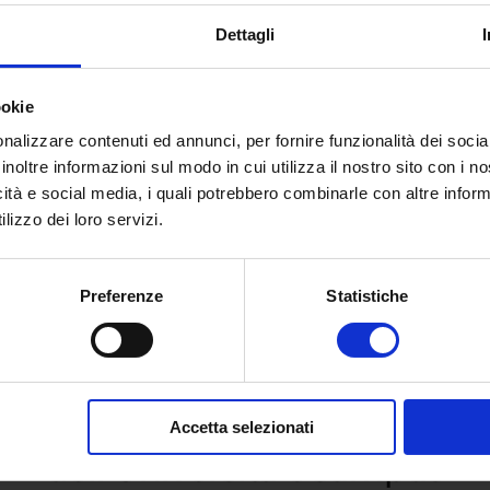
 visitare il sito
www.cartadeldocente.istruzione.it
.
Dettagli
ookie
nalizzare contenuti ed annunci, per fornire funzionalità dei socia
inoltre informazioni sul modo in cui utilizza il nostro sito con i 
icità e social media, i quali potrebbero combinarle con altre inform
lizzo dei loro servizi.
Preferenze
Statistiche
 e richiedi informazioni sull’o
Accetta selezionati
dell’Università eCampus