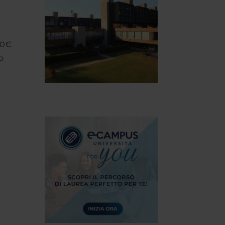
00€
o