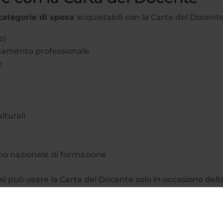
ategorie di spesa
acquistabili con la Carta del Docente
e)
iornamento professionale
o
lturali
iano nazionale di formazione
si può usare la Carta del Docente solo in occasione dell
sivamente ogni quattro anni.
ettronico, generare e gestire i buoni di spesa e usarli pr