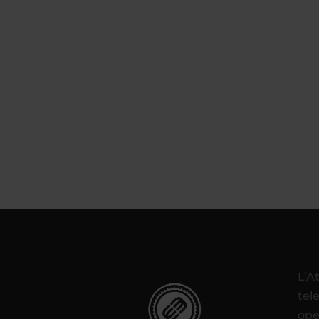
L’A
tel
ope