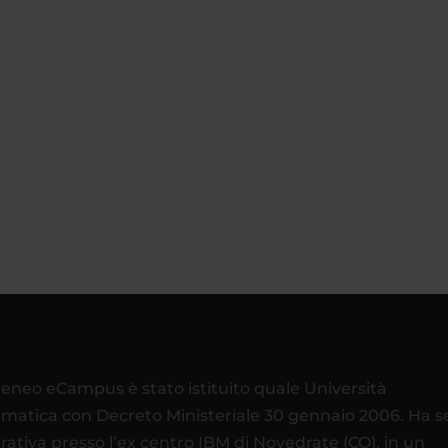
teneo eCampus è stato istituito quale Università
ematica con Decreto Ministeriale 30 gennaio 2006. Ha 
rativa presso l’ex centro IBM di Novedrate (CO), in un