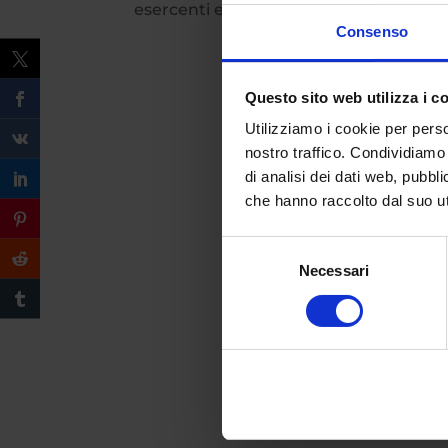
esercenti ed enti di formazione aderenti
Consenso
Questo sito web utilizza i c
Utilizziamo i cookie per perso
nostro traffico. Condividiamo 
di analisi dei dati web, pubbl
che hanno raccolto dal suo uti
Selezione
Necessari
del
consenso
Compila il form