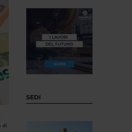
SEDI
è
 di