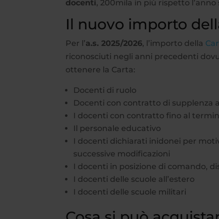
docenti
, 200mila in più rispetto l’anno
Il nuovo importo dell
Per l’
a.s. 2025/2026
, l’importo della
Car
riconosciuti negli anni precedenti dovut
ottenere la Carta:
Docenti di ruolo
Docenti con contratto di supplenza 
I docenti con contratto fino al termin
Il personale educativo
I docenti dichiarati inidonei per motivi
successive modificazioni
I docenti in posizione di comando, dist
I docenti delle scuole all’estero
I docenti delle scuole militari
Cosa si può acquista