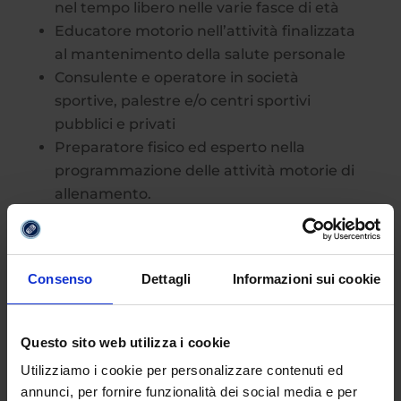
nel tempo libero nelle varie fasce di età
Educatore motorio nell’attività finalizzata
al mantenimento della salute personale
Consulente e operatore in società
sportive, palestre e/o centri sportivi
pubblici e privati
Preparatore fisico ed esperto nella
programmazione delle attività motorie di
allenamento.
Per visionare il programma di studi
completo della laurea triennale Scienze
Consenso
Dettagli
Informazioni sui cookie
delle dell’Attività Motorie e Sportive –
Indirizzo Base (L-22)
clicca qui
. Per avere
maggiori informazioni e ottenere una
Questo sito web utilizza i cookie
consulenza gratuita e personalizzata.
Utilizziamo i cookie per personalizzare contenuti ed
annunci, per fornire funzionalità dei social media e per