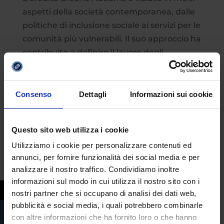
aspetti della società contemporanea, dalle
politiche di inclusione sociale ai servizi per le
comunità più vulnerabili. Il suo approccio ha
contribuito a definire il lavoro degli
assistenti sociali e
ha ispirato generazioni
di attivisti
. Jane Addams non è solo una
figura storica, ma un
modello vivo di
Consenso
Dettagli
Informazioni sui cookie
impegno civile
e responsabilità sociale
.
Questo sito web utilizza i cookie
Utilizziamo i cookie per personalizzare contenuti ed
annunci, per fornire funzionalità dei social media e per
analizzare il nostro traffico. Condividiamo inoltre
informazioni sul modo in cui utilizza il nostro sito con i
nostri partner che si occupano di analisi dei dati web,
pubblicità e social media, i quali potrebbero combinarle
con altre informazioni che ha fornito loro o che hanno