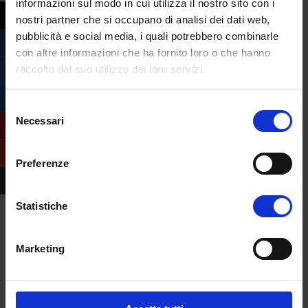
informazioni sul modo in cui utilizza il nostro sito con i
nostri partner che si occupano di analisi dei dati web,
Sono previsti due esami online, strutturati
pubblicità e social media, i quali potrebbero combinarle
in 30 domande a risposta multipla. La prova
con altre informazioni che ha fornito loro o che hanno
raccolto dal suo utilizzo dei loro servizi.
finale consiste nell’elaborazione di una tesi,
discussione e proclamazione.
Selezione
Per visionare i dettagli completi del
Necessari
del
master di I livello Ostetricia nella
consenso
patologia della riproduzione umana e di
Preferenze
coppia (PMA) visita
questa pagina
. Per
ottenere una consulenza gratuita e
Statistiche
personalizzata compila il form qui sotto.
Marketing
master
,
master area sanitaria
,
master I
livello