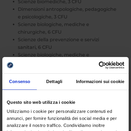
Scienze biomediche, 3 CFU
Dimensioni antropologiche, pedagogiche
e psicologiche, 3 CFU
Scienze biologiche, mediche e
chirurgiche, 6 CFU
Scienze della prevenzione e servizi
sanitari, 6 CFU
Scienze biologiche, mediche e
chirurgiche, 3 CFU
Dimensioni antropologiche, pedagogiche
e sociologiche, 3 CFU
Consenso
Dettagli
Informazioni sui cookie
Scienze infermieristiche generali, cliniche,
pediatriche e ostetrico ginecologiche e
neonatali, 6 CFU
Questo sito web utilizza i cookie
Scienze propedeutiche, 6 CFU
Utilizziamo i cookie per personalizzare contenuti ed
Scienze del management sanitario, 6 CFU
annunci, per fornire funzionalità dei social media e per
Esercitazioni pratiche e laboratorio di
analizzare il nostro traffico. Condividiamo inoltre
ricerca, 12 CFU