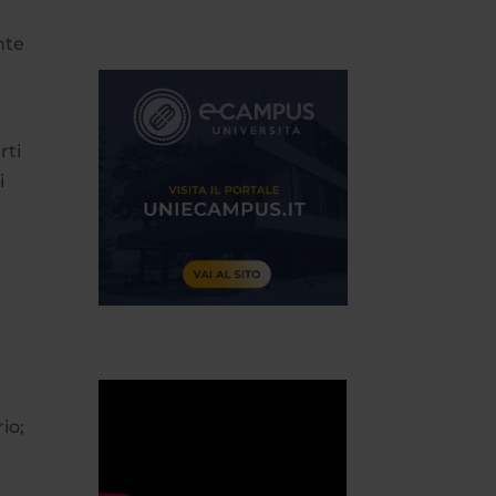
nte
rti
i
io;