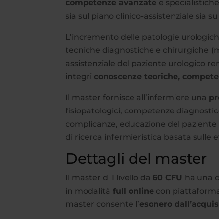
competenze avanzate
e specialistich
sia sul piano clinico-assistenziale sia s
L’incremento delle patologie urologich
tecniche diagnostiche e chirurgiche
(
assistenziale del paziente urologico 
integri
conoscenze teoriche, competenz
Il master fornisce all’infermiere una
pr
fisiopatologici, competenze diagnostic
complicanze, educazione del paziente e 
di ricerca infermieristica basata sulle 
Dettagli del master
Il master di I livello da
60 CFU
ha una d
in modalità
full online
con piattaforma a
master consente l’
esonero dall’acquis