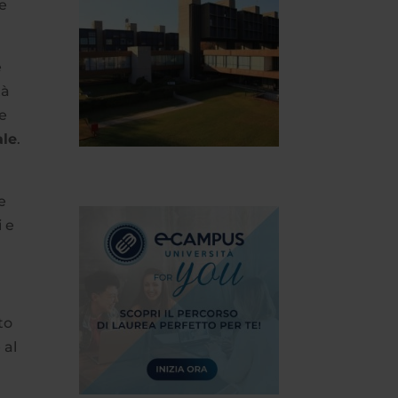
ne
e
tà
e
ale
.
e
i e
to
 al