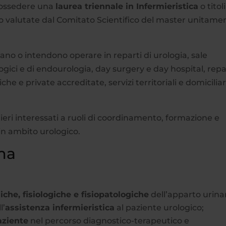
possedere una
laurea triennale in Infermieristica
o titoli
no valutate dal Comitato Scientifico del master unitame
rano o intendono operare in reparti di urologia, sale
gici e di endourologia, day surgery e day hospital, repa
he e private accreditate, servizi territoriali e domiciliar
ieri interessati a ruoli di coordinamento, formazione e
in ambito urologico.
ma
he, fisiologiche e fisiopatologiche
dell’apparto urinar
l’
assistenza infermieristica
al paziente urologico;
aziente
nel percorso diagnostico-terapeutico e