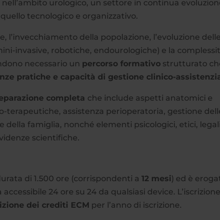
e nell’ambito urologico, un settore in continua evoluzio
u quello tecnologico e organizzativo.
e, l’invecchiamento della popolazione, l’evoluzione dell
mini-invasive, robotiche, endourologiche) e la complessi
rendono necessario un
percorso formativo
strutturato ch
e pratiche e capacità di gestione clinico-assistenzi
eparazione completa
che include aspetti anatomici e
o-terapeutiche, assistenza perioperatoria, gestione dell
della famiglia, nonché elementi psicologici, etici, legal
evidenze scientifiche.
urata di 1.500 ore (corrispondenti a
12 mesi
) ed è eroga
ccessibile 24 ore su 24 da qualsiasi device. L’iscrizione
izione dei crediti ECM
per l’anno di iscrizione.