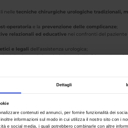
li nelle
tecniche chirurgiche urologiche tradizionali, m
st-operatoria
e la
prevenzione delle complicanze
;
ve relazionali ed educative
nei confronti del paziente
etici e legali
dell’assistenza urologica;
a della ricerca infermieristica e dell’
Evidence-Based
sto:
Dettagli
o e fisiopatologia delle malattie urologiche, 14 CFU
 CFU
ookie
st-operatoria, 13 CFU
’assistenza urologica, 11 CFU
nalizzare contenuti ed annunci, per fornire funzionalità dei socia
inoltre informazioni sul modo in cui utilizza il nostro sito con i 
stica ed Evidence-Based Practice, 7 CFU
icità e social media, i quali potrebbero combinarle con altre inform