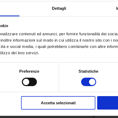
Dettagli
ookie
nalizzare contenuti ed annunci, per fornire funzionalità dei socia
inoltre informazioni sul modo in cui utilizza il nostro sito con i 
icità e social media, i quali potrebbero combinarle con altre inform
lizzo dei loro servizi.
Preferenze
Statistiche
 e richiedi informazioni sull’o
Accetta selezionati
dell’Università eCampus