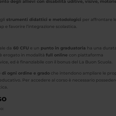
nto degli allievi con disabilità uditive, visive, motori
gli
strumenti didattici e metodologici
per affrontare l
ap e favorire l’integrazione scolastica.
ale da
60 CFU
e un
punto in graduatoria
ha una durata
, è erogato in modalità
full online
con piattaforma
vice, ed è finanziabile con il bonus del La Buon Scuola.
e di ogni ordine e grado
che intendono ampliare le pro
ducativo. Per accedere al corso è necessario posseder
tica.
so
o: