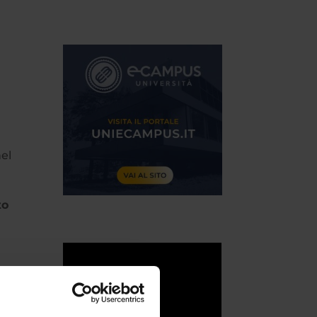
nel
to