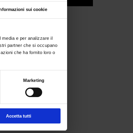
Informazioni sui cookie
l media e per analizzare il
nostri partner che si occupano
azioni che ha fornito loro o
Marketing
fferta formativa
Accetta tutti