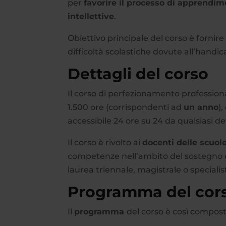
per
favorire il processo di apprendime
intellettive
.
Obiettivo principale del corso è fornire 
difficoltà scolastiche dovute all’handic
Dettagli del corso
Il corso di perfezionamento profession
1.500 ore (corrispondenti ad
un anno
)
accessibile 24 ore su 24 da qualsiasi de
Il corso è rivolto ai
docenti delle scuol
competenze nell’ambito del sostegno e
laurea triennale, magistrale o specialis
Programma del cor
Il
programma
del corso è così compost