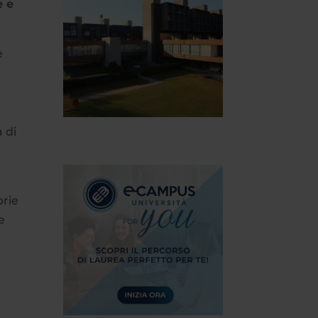
e e
e
 di
prie
e