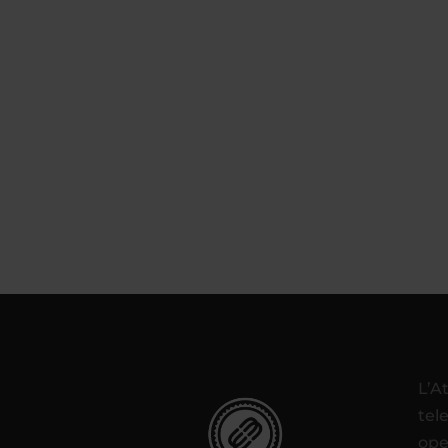
L’A
tel
ope