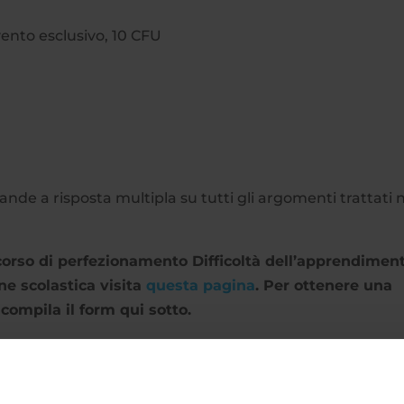
vento esclusivo, 10 CFU
de a risposta multipla su tutti gli argomenti trattati 
 corso di perfezionamento Difficoltà dell’apprendimen
ne scolastica visita
questa pagina
. Per ottenere una
compila il form qui sotto.