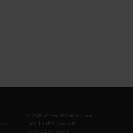
© 2019 Università eCampus
sede
Tutti i diritti riservati
P.IVA 03227780131