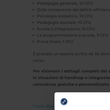
Pedagogia generale, 10 CFU
Dalla conoscenza del deficit all’inter
Psicologia scolastica, 10 CFU
Pedagogia speciale, 10 CFU
Scuola e integrazione, 10 CFU
La programmazione a scuola, 9 CFU
Prova finale, 1 CFU
È previsto un esame scritto da 30 doman
corso.
Per visionare i dettagli completi del
in situazioni di handicap e integrazio
consulenza gratuita e personalizzata 
Come diventare