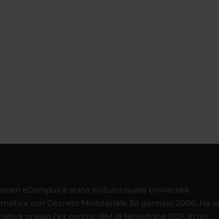
teneo eCampus è stato istituito quale Università
ematica con Decreto Ministeriale 30 gennaio 2006. Ha 
rativa presso l’ex centro IBM di Novedrate (CO), in un