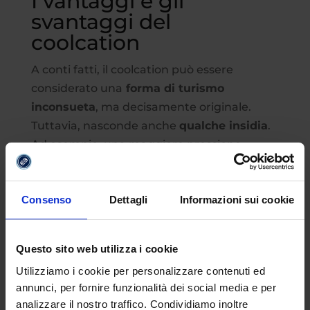
I vantaggi e gli
svantaggi del
coolcation
A conti fatti, il coolcation può essere
considerato una
forma di turismo
inconsueta
, ma decisamente originale.
Tuttavia, nasconde anche
qualche insidia
.
Ad esempio, una maggiore pressione
turistica
sulle regioni nordiche, problemi di
capacità ricettiva e possibili difficoltà
economiche per alcune località
Consenso
Dettagli
Informazioni sui cookie
tradizionalmente estive, qualora gli arrivi
dovessero diminuire. Non vi resta che
Questo sito web utilizza i cookie
provarlo per stabilire se, nel vostro caso,
Utilizziamo i cookie per personalizzare contenuti ed
prevalgono i benefici o gli svantaggi.
annunci, per fornire funzionalità dei social media e per
analizzare il nostro traffico. Condividiamo inoltre