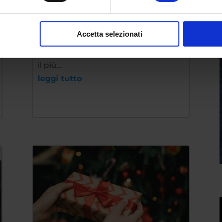
i propri obiettivi
da
|
Nov 27, 2024
Fabrizio Maria Barbuto
Accetta selezionati
Tra tutti gli stati d’animo dello
scibile umano, la rabbia è senz’altro
il più…
leggi tutto