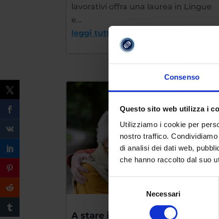
lavorativi offra una laurea in Lingue
e…
leggi tutto
Consenso
Questo sito web utilizza i c
Utilizziamo i cookie per perso
nostro traffico. Condividiamo 
di analisi dei dati web, pubbl
che hanno raccolto dal suo uti
Selezione
Necessari
del
consenso
A stare in coppia si vive più a