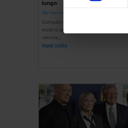
lungo
da
|
Nov 28, 2024
Fabrizio Maria Barbuto
Complici le dating app, delle quali in
molti si servono come fossero
vetrine…
leggi tutto