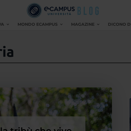
VA
MONDO ECAMPUS
MAGAZINE
DICONO D
ria
a tribù che vive