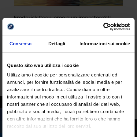
Frederick Cook: eroe o un impostore? Il
dilemma dell’esploratore artico
da
Fabrizio Maria Barbuto
|
Lug 10, 2025
|
Pionieri e visionari
Consenso
Dettagli
Informazioni sui cookie
Frederick Cook è senz’altro uno dei
personaggi più controversi della storia
Questo sito web utilizza i cookie
contemporanea. Fu un esploratore e
Utilizziamo i cookie per personalizzare contenuti ed
medico statunitense, noto per le sue
annunci, per fornire funzionalità dei social media e per
spedizioni nell’Artico e in Antartide. Tra le
analizzare il nostro traffico. Condividiamo inoltre
altre cose, oggi viene ricordato per aver
informazioni sul modo in cui utilizza il nostro sito con i
avanzato la pretesa di...
nostri partner che si occupano di analisi dei dati web,
pubblicità e social media, i quali potrebbero combinarle
con altre informazioni che ha fornito loro o che hanno
raccolto dal suo utilizzo dei loro servizi.