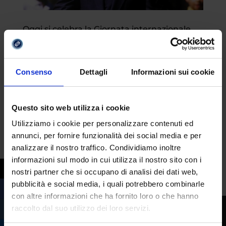
Oggi si celebra la Giornata internazionale
dedicata a Nelson Mandela
da
Fabrizio Maria Barbuto
|
Lug 18, 2025
|
Eventi
Consenso
Dettagli
Informazioni sui cookie
Il 18 luglio è il giorno in cui il mondo celebra
Nelson Mandela, attivista che si perpetua
Questo sito web utilizza i cookie
nell’immaginario collettivo quale
Utilizziamo i cookie per personalizzare contenuti ed
ambasciatore di ideali tra i più sospirati.
annunci, per fornire funzionalità dei social media e per
Qualche esempio? Pace, uguaglianza e
analizzare il nostro traffico. Condividiamo inoltre
libertà. Dedicò l’esistenza alla lotta contro
informazioni sul modo in cui utilizza il nostro sito con i
l’apartheid in...
nostri partner che si occupano di analisi dei dati web,
pubblicità e social media, i quali potrebbero combinarle
con altre informazioni che ha fornito loro o che hanno
raccolto dal suo utilizzo dei loro servizi.