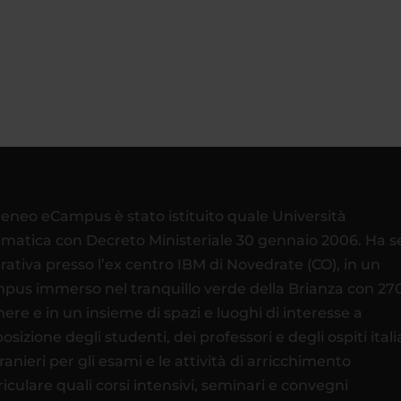
teneo eCampus è stato istituito quale Università
ematica con Decreto Ministeriale 30 gennaio 2006. Ha 
rativa presso l’ex centro IBM di Novedrate (CO), in un
pus immerso nel tranquillo verde della Brianza con 27
ere e in un insieme di spazi e luoghi di interesse a
osizione degli studenti, dei professori e degli ospiti itali
tranieri per gli esami e le attività di arricchimento
riculare quali corsi intensivi, seminari e convegni