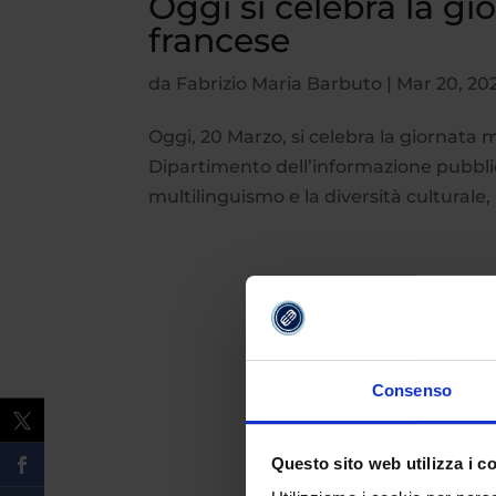
Oggi si celebra la gi
francese
da
Fabrizio Maria Barbuto
|
Mar 20, 20
Oggi, 20 Marzo, si celebra la giornata m
Dipartimento dell’informazione pubblica
multilinguismo e la diversità culturale
Consenso
Questo sito web utilizza i c