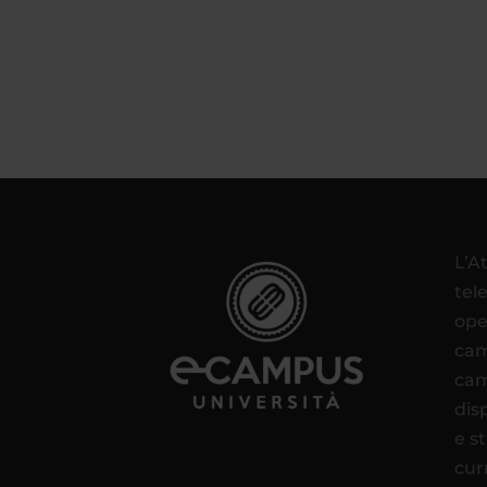
L’A
tel
ope
cam
cam
disp
e s
cur