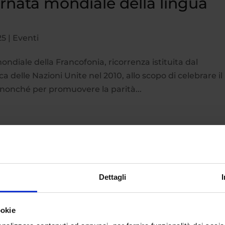
ornata mondiale della lingua
25
|
Eventi
ondiale della Francofonia, ricorrenza istituita dal
 delle Nazioni Unite nel 2010, allo scopo di celebrare il
, nonché per promuovere la parità...
Dettagli
ookie