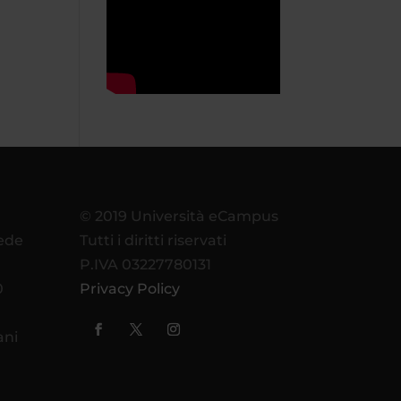
© 2019 Università eCampus
sede
Tutti i diritti riservati
P.IVA 03227780131
0
Privacy Policy
ani