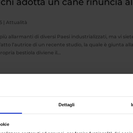
chi adotta un cane rinuncia al
5
|
Attualità
iù allarmanti di diversi Paesi industrializzati, ma vi siet
atto l’autrice di un recente studio, la quale è giunta all
pria bestiola diviene il...
Dettagli
ookie