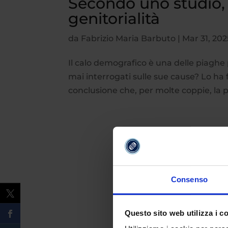
Secondo uno studio, 
genitorialità
da
Fabrizio Maria Barbuto
|
Mar 31, 202
Il calo demografico è una delle piaghe p
mai interrogati sulle sue cause? Lo ha f
conclusione che, per molte coppie, la pro
Consenso
Questo sito web utilizza i c