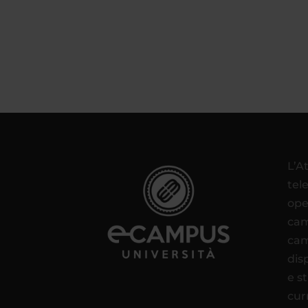
L’A
tel
ope
cam
cam
disp
e s
cur