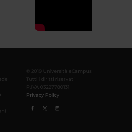
© 2019 Università eCampus
sede
Tutti i diritti riservati
P.IVA 03227780131
0
Privacy Policy
ani