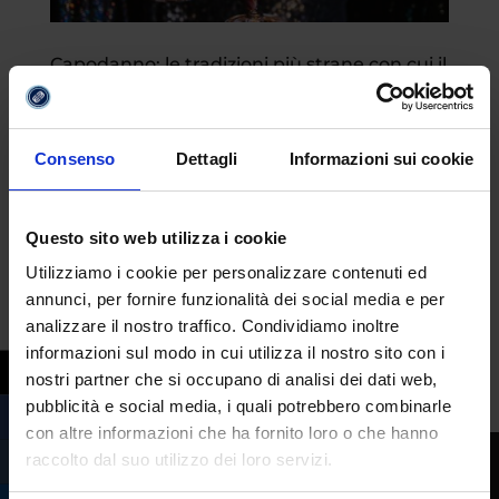
Capodanno: le tradizioni più strane con cui il
mondo inizia l’anno
da
Fabrizio Maria Barbuto
|
Dic 31, 2025
|
Attualità
Consenso
Dettagli
Informazioni sui cookie
Il modo di accogliere l’anno nuovo cambia
un po’ perfino di regione in regione,
Questo sito web utilizza i cookie
figuriamoci quanto sia diverso di Paese in
Utilizziamo i cookie per personalizzare contenuti ed
Paese, o perfino di continente in
annunci, per fornire funzionalità dei social media e per
continente. Variano i fusi orari, i climi e le
analizzare il nostro traffico. Condividiamo inoltre
usanze. Alcune tradizioni affondano le radici
informazioni sul modo in cui utilizza il nostro sito con i
in una storia...
nostri partner che si occupano di analisi dei dati web,
pubblicità e social media, i quali potrebbero combinarle
con altre informazioni che ha fornito loro o che hanno
raccolto dal suo utilizzo dei loro servizi.