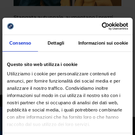
Stangata autunnale, aumentano i prezzi
del materiale scolastico
da
Margherita Ferrera
|
Ago 29, 2023
|
Mondo Scuola
Consenso
Dettagli
Informazioni sui cookie
Con la fine delle vacanze, molte famiglie si
stanno preparando al rientro scolastico. Un
Questo sito web utilizza i cookie
rientro che sarà purtroppo segnato da forti
Utilizziamo i cookie per personalizzare contenuti ed
rincari, con le spese necessarie che si
annunci, per fornire funzionalità dei social media e per
faranno pesantemente sentire sulle tasche
analizzare il nostro traffico. Condividiamo inoltre
e sui bilanci familiari. Materiale scolastico
informazioni sul modo in cui utilizza il nostro sito con i
A...
nostri partner che si occupano di analisi dei dati web,
pubblicità e social media, i quali potrebbero combinarle
con altre informazioni che ha fornito loro o che hanno
raccolto dal suo utilizzo dei loro servizi.