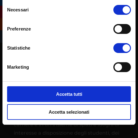
Selezione
Necessari
del
consenso
Preferenze
Statistiche
Marketing
L’Ateneo eCampus è stato istituito quale
Università telematica con Decreto
Ministeriale 30 gennaio 2006. Ha sede
Accetta tutti
operativa presso l’ex centro IBM di
Novedrate (CO), in un campus immerso nel
Accetta selezionati
tranquillo verde della Brianza con 270
camere e in un insieme di spazi e luoghi di
interesse a disposizione degli studenti, dei