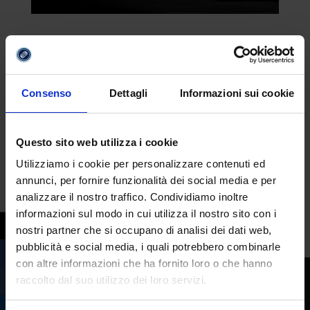
I migliori podcast che si occupano di moda
da
Fabrizio Maria Barbuto
|
Mag 19, 2025
|
Consigli della settimana
Consenso
Dettagli
Informazioni sui cookie
Con tutti i contenuti che mette a
disposizione, il web è il rifugio dei maniaci
Questo sito web utilizza i cookie
della moda. Sono tanti i podcast che
trattano dell’argomento, ne abbiamo
Utilizziamo i cookie per personalizzare contenuti ed
annunci, per fornire funzionalità dei social media e per
selezionati alcuni per voi, quelli che ci sono
analizzare il nostro traffico. Condividiamo inoltre
sembrati più degni di menzione… “Creative
informazioni sul modo in cui utilizza il nostro sito con i
Conversation with Suzy...
nostri partner che si occupano di analisi dei dati web,
pubblicità e social media, i quali potrebbero combinarle
con altre informazioni che ha fornito loro o che hanno
raccolto dal suo utilizzo dei loro servizi.