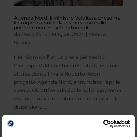
Agenda Nord, il Ministro Valditara presenta
il progetto contro la dispersione nelle
periferie centro-settentrionali
da
Redazione
|
Mag 28, 2024
|
Mondo
Scuola
Il Ministro dell’Istruzione e del Merito
Giuseppe Valditara ha presentato insieme
al presidente Invalsi Roberto Ricci il
progetto Agenda Nord, annunciato l’aprile
scorso. Obiettivo principale del programma
è ridurre i divari territoriali e contrastare la
dispersione...