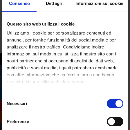
Consenso
Dettagli
Informazioni sui cookie
Questo sito web utilizza i cookie
Utilizziamo i cookie per personalizzare contenuti ed
annunci, per fornire funzionalità dei social media e per
analizzare il nostro traffico. Condividiamo inoltre
informazioni sul modo in cui utilizza il nostro sito con i
nostri partner che si occupano di analisi dei dati web,
pubblicità e social media, i quali potrebbero combinarle
Piano Estate, personale ATA e Agenda
con altre informazioni che ha fornito loro o che hanno
Nord: nuovi fondi stanziati dal MIM
raccolto dal suo utilizzo dei loro servizi.
da
Margherita Ferrera
|
Apr 16, 2024
|
Mondo Scuola
Selezione
Necessari
Il Ministro dell’Istruzione e del Merito
del
Giuseppe Valditara ha annunciato tre nuovi
consenso
importanti interventi per cui il suo Ministero
Preferenze
ha stanziato diversi milioni di euro. Più fondi