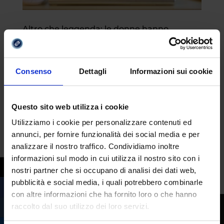
Altro che leggenda: le donne hanno
davvero una soglia del dolore più elevata
da
Fabrizio Maria Barbuto
|
Set 18, 2025
|
Attualità
Consenso
Dettagli
Informazioni sui cookie
C’è chi lo considera una leggenda
metropolitana e chi lo eleva a superpotere
Questo sito web utilizza i cookie
della mente. L’effetto placebo divide da
Utilizziamo i cookie per personalizzare contenuti ed
sempre: c’è davvero qualcosa che accade
annunci, per fornire funzionalità dei social media e per
nel corpo, o è solo un trucco della psiche?
analizzare il nostro traffico. Condividiamo inoltre
La scienza, negli ultimi anni, ha fatto un
informazioni sul modo in cui utilizza il nostro sito con i
passo avanti enorme. E...
nostri partner che si occupano di analisi dei dati web,
pubblicità e social media, i quali potrebbero combinarle
con altre informazioni che ha fornito loro o che hanno
raccolto dal suo utilizzo dei loro servizi.