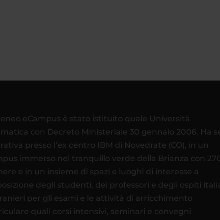
teneo eCampus è stato istituito quale Università
ematica con Decreto Ministeriale 30 gennaio 2006. Ha 
rativa presso l’ex centro IBM di Novedrate (CO), in un
pus immerso nel tranquillo verde della Brianza con 27
ere e in un insieme di spazi e luoghi di interesse a
osizione degli studenti, dei professori e degli ospiti itali
tranieri per gli esami e le attività di arricchimento
riculare quali corsi intensivi, seminari e convegni