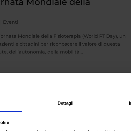
ornata Mondiale della
|
Eventi
iornata Mondiale della Fisioterapia (World PT Day), un
ienti e cittadini per riconoscere il valore di questa
te, dell’autonomia, della mobilità...
Dettagli
ookie