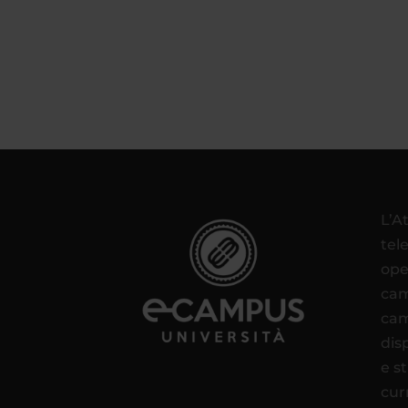
L’A
tel
ope
cam
cam
disp
e s
cur