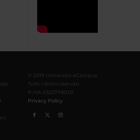
© 2019 Università eCampus
sede
Tutti i diritti riservati
P.IVA 03227780131
0
Privacy Policy
ani