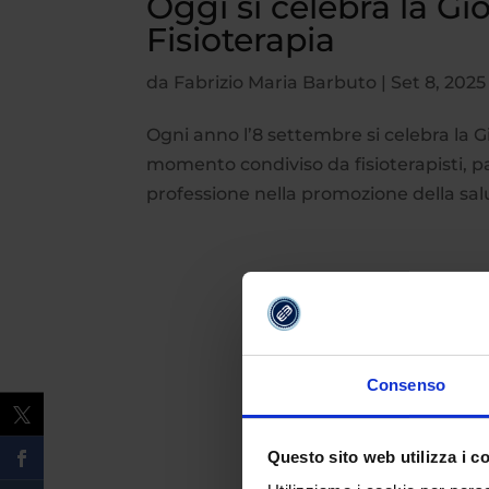
Oggi si celebra la Gi
Fisioterapia
da
Fabrizio Maria Barbuto
|
Set 8, 2025
Ogni anno l’8 settembre si celebra la G
momento condiviso da fisioterapisti, paz
professione nella promozione della salu
Consenso
Questo sito web utilizza i c