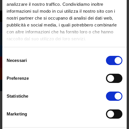
pandemia nel 2022. Dopo il sì delle Regioni,
analizzare il nostro traffico. Condividiamo inoltre
il Ministro della Salute Orazio Schillaci ha
informazioni sul modo in cui utilizza il nostro sito con i
firmato qualche...
nostri partner che si occupano di analisi dei dati web,
pubblicità e social media, i quali potrebbero combinarle
con altre informazioni che ha fornito loro o che hanno
raccolto dal suo utilizzo dei loro servizi.
Selezione
Necessari
del
consenso
Preferenze
Statistiche
Marketing
Carta Dedicata a te, oggi parte la
distribuzione
da
Margherita Ferrera
|
Lug 18, 2023
|