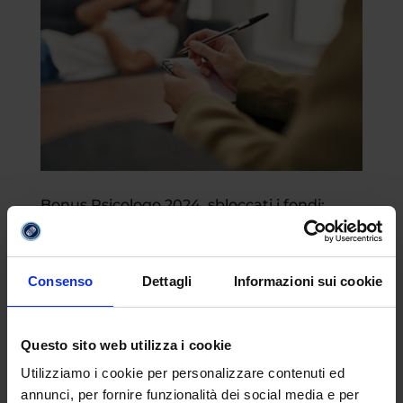
Bonus Psicologo 2024, sbloccati i fondi:
tutto quello che c’è da sapere
da
Margherita Ferrera
|
Nov 27, 2023
|
Attualità
Consenso
Dettagli
Informazioni sui cookie
Dopo una lunga attesa, finalmente potrà
tornare il Bonus Psicologo, l’incentivo da
Questo sito web utilizza i cookie
spendere per sessioni di psicoterapia
Utilizziamo i cookie per personalizzare contenuti ed
introdotto per la prima a seguito della
annunci, per fornire funzionalità dei social media e per