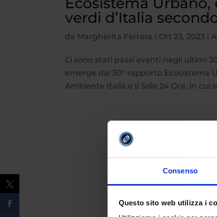
Ecosistema Urbano, ec
verdi d’Italia secon
da
Margherita Ferrera
|
Ott 23, 2023
|
A
Ci sono stati passi avanti negli ultimi
emerge dal 30° rapporto Ecosistema U
Ambiente Italia e Il Sole 24 Ore, in cui
Consenso
Questo sito web utilizza i c