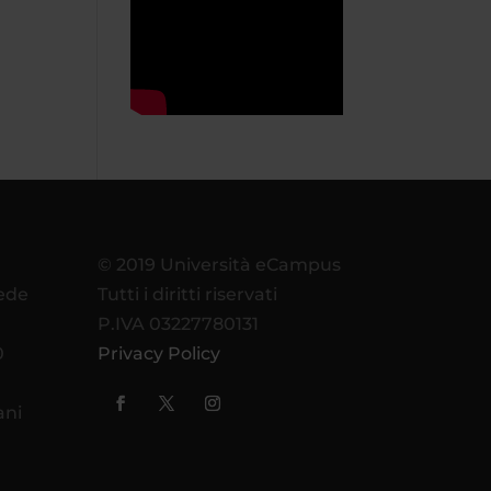
© 2019 Università eCampus
sede
Tutti i diritti riservati
P.IVA 03227780131
0
Privacy Policy
ani