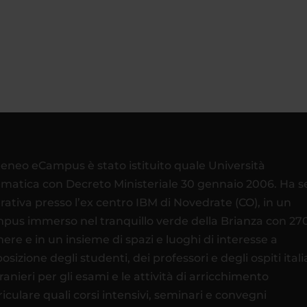
teneo eCampus è stato istituito quale Università
ematica con Decreto Ministeriale 30 gennaio 2006. Ha 
rativa presso l’ex centro IBM di Novedrate (CO), in un
pus immerso nel tranquillo verde della Brianza con 27
ere e in un insieme di spazi e luoghi di interesse a
osizione degli studenti, dei professori e degli ospiti itali
tranieri per gli esami e le attività di arricchimento
riculare quali corsi intensivi, seminari e convegni