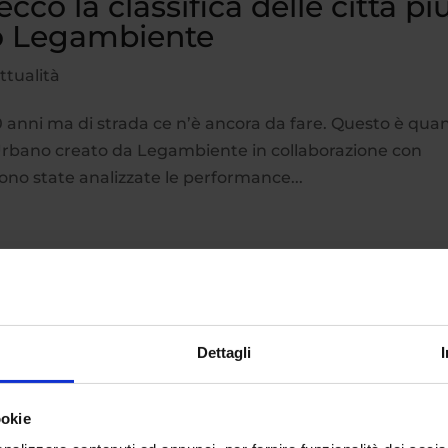
co la classifica delle città pi
do Legambiente
ttualità
 30 anni ma di strada ce n’è ancora da fare. Questo è qua
rbano creato da Legambiente in collaborazione con
 sono state analizzate le performance...
Dettagli
ookie