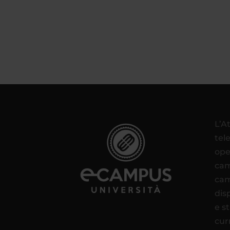
L’A
tel
ope
cam
cam
disp
e s
cur