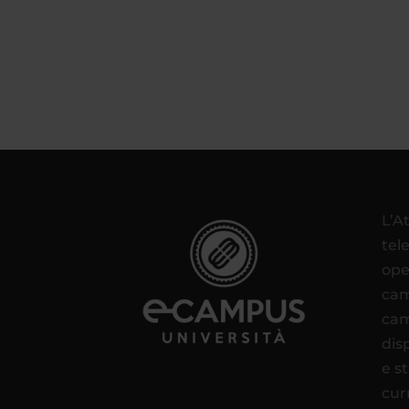
L’A
tel
ope
cam
cam
disp
e s
cur