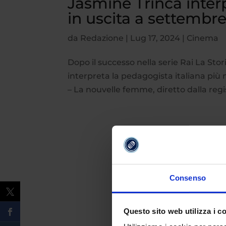
Jasmine Trinca inter
in uscita a settembr
da
Redazione
|
Lug 17, 2024
|
Cinema
Dopo il successo nella serie Rai La St
interpreta la pedagogista italiana più
– La nouvelle femme, diretto dalla regis
Consenso
Questo sito web utilizza i c