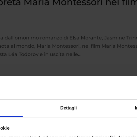
preta Maria Montessori nel fil
e
oria dall’omonimo romanzo di Elsa Morante, Jasmine Trin
 nota al mondo, Maria Montessori, nel film Maria Montes
ta Léa Todorov e in uscita nelle...
Dettagli
ookie