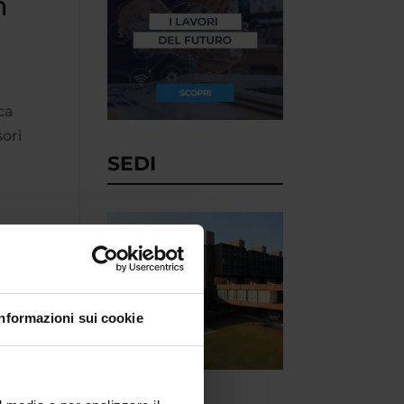
m
ca
sori
SEDI
Informazioni sui cookie