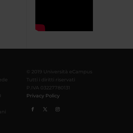
© 2019 Università eCampus
sede
Tutti i diritti riservati
P.IVA 03227780131
0
Privacy Policy
ani