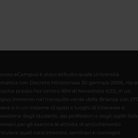
teneo eCampus è stato istituito quale Università
ematica con Decreto Ministeriale 30 gennaio 2006. Ha 
rativa presso l’ex centro IBM di Novedrate (CO), in un
pus immerso nel tranquillo verde della Brianza con 27
ere e in un insieme di spazi e luoghi di interesse a
osizione degli studenti, dei professori e degli ospiti itali
tranieri per gli esami e le attività di arricchimento
riculare quali corsi intensivi, seminari e convegni