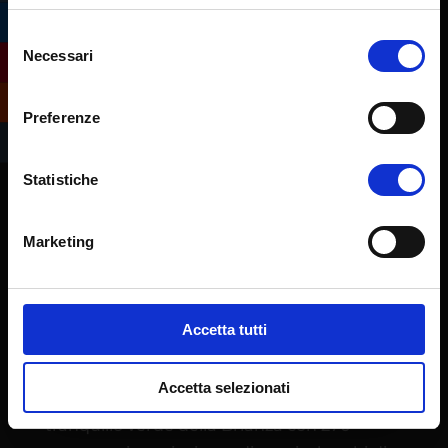
Selezione
Necessari
del
consenso
Preferenze
Statistiche
Marketing
L’Ateneo eCampus è stato istituito quale
Università telematica con Decreto
Accetta tutti
Ministeriale 30 gennaio 2006. Ha sede
operativa presso l’ex centro IBM di
Accetta selezionati
Novedrate (CO), in un campus immerso nel
tranquillo verde della Brianza con 270