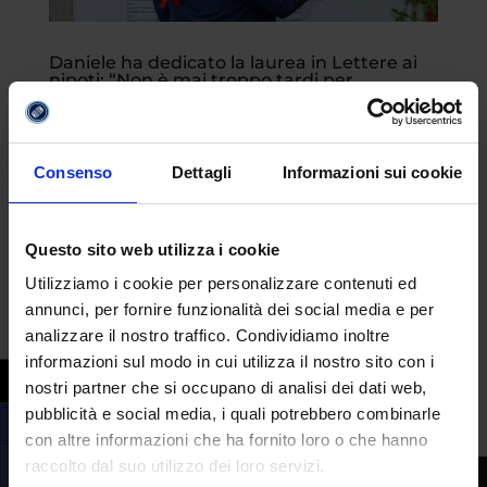
Daniele ha dedicato la laurea in Lettere ai
nipoti: “Non è mai troppo tardi per
realizzare i propri sogni. Voglio lasciare loro
questo insegnamento”
da
Fabrizio Maria Barbuto
|
Mar 24, 2025
|
Studenti
Consenso
Dettagli
Informazioni sui cookie
Daniele Martegiani ha da poco conseguito
la laurea in Lettere, Arte, Musica e
Questo sito web utilizza i cookie
Spettacolo – indirizzo Letterario, che ha
Utilizziamo i cookie per personalizzare contenuti ed
dedicato ai suoi sette nipoti. Ha ripreso gli
annunci, per fornire funzionalità dei social media e per
analizzare il nostro traffico. Condividiamo inoltre
studi dopo quarant’anni di impiego in
informazioni sul modo in cui utilizza il nostro sito con i
un’azienda di telecomunicazioni, attività
nostri partner che si occupano di analisi dei dati web,
totalizzante che...
pubblicità e social media, i quali potrebbero combinarle
con altre informazioni che ha fornito loro o che hanno
raccolto dal suo utilizzo dei loro servizi.