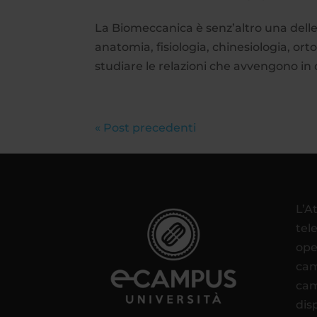
La Biomeccanica è senz’altro una delle s
anatomia, fisiologia, chinesiologia, ort
studiare le relazioni che avvengono in 
« Post precedenti
L’A
tel
ope
cam
cam
disp