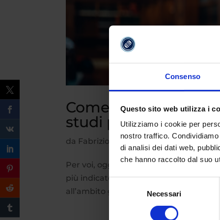
Consenso
Come diventare Psico
Questo sito web utilizza i c
studi più indicato e c
Utilizziamo i cookie per perso
nostro traffico. Condividiamo 
da
Fabrizio Maria Barbuto
|
Giu 20, 202
di analisi dei dati web, pubbl
che hanno raccolto dal suo uti
Per voi, oggi esploriamo la figura dello
più indicato per avviarne la profession
Selezione
all’ambito giuridico. Il suo compito è di
Necessari
del
consenso