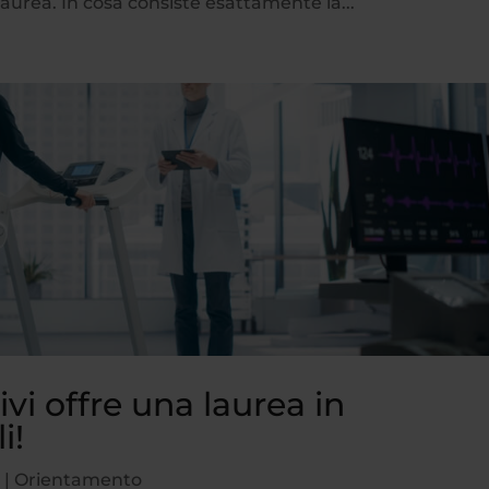
urea. In cosa consiste esattamente la...
ivi offre una laurea in
i!
5
|
Orientamento