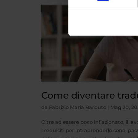
Come diventare tradu
da
Fabrizio Maria Barbuto
|
Mag 20, 20
Oltre ad essere poco inflazionato, il la
I requisiti per intraprenderlo sono: pass