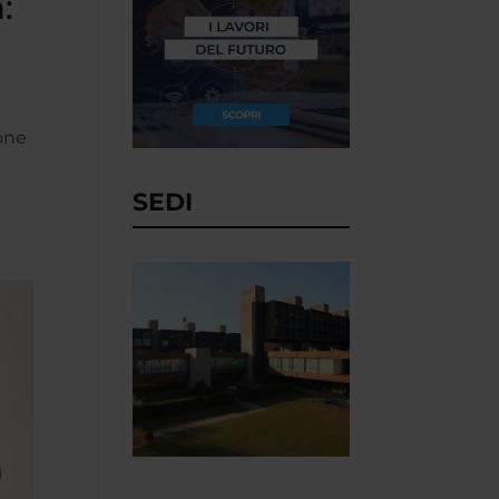
:
ione
SEDI