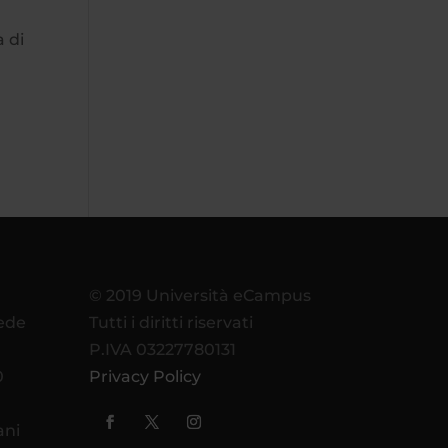
a di
© 2019 Università eCampus
sede
Tutti i diritti riservati
P.IVA 03227780131
0
Privacy Policy
ani