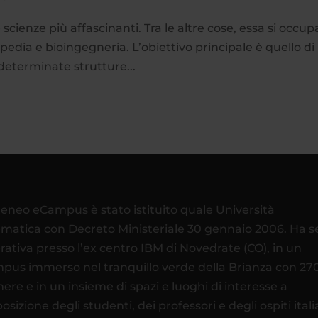
cienze più affascinanti. Tra le altre cose, essa si occup
opedia e bioingegneria. L’obiettivo principale è quello di
determinate strutture...
teneo eCampus è stato istituito quale Università
ematica con Decreto Ministeriale 30 gennaio 2006. Ha 
rativa presso l’ex centro IBM di Novedrate (CO), in un
pus immerso nel tranquillo verde della Brianza con 27
ere e in un insieme di spazi e luoghi di interesse a
osizione degli studenti, dei professori e degli ospiti itali