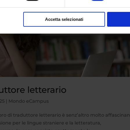
Accetta selezionati
ttore letterario
25
|
Mondo eCampus
voro di traduttore letterario è senz’altro molto affascinan
ione per le lingue straniere e la letteratura,