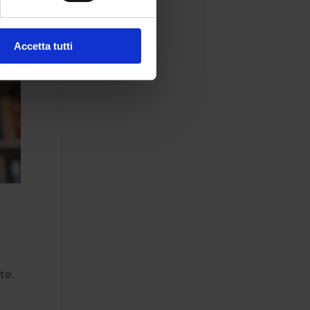
Accetta tutti
te.