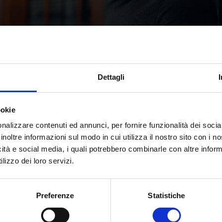
Dettagli
logo Giuridico: percorso di
ookie
onsigli pratici
nalizzare contenuti ed annunci, per fornire funzionalità dei socia
inoltre informazioni sul modo in cui utilizza il nostro sito con i 
5
|
Orientamento
icità e social media, i quali potrebbero combinarle con altre inform
lizzo dei loro servizi.
 psicologo giuridico, aiutandovi a capire quale sia il mod
e. Uno psicologo giuridico applica strumenti psicologici
 fornire consulenze,...
Preferenze
Statistiche