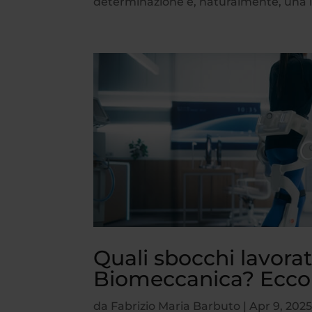
determinazione e, naturalmente, una la
Quali sbocchi lavorat
Biomeccanica? Eccol
da
Fabrizio Maria Barbuto
|
Apr 9, 202