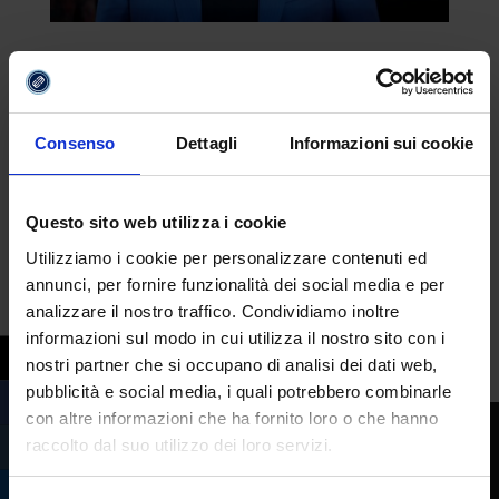
Almodóvar, dal 15 giugno tornano in sala
cinque film di culto
da
Margherita Ferrera
|
Giu 7, 2023
|
Cinema
Consenso
Dettagli
Informazioni sui cookie
Arriva Almodóvar – La forma del desiderio,
la rassegna dedicata a uno dei registi
spagnoli più famosi del mondo, Pedro
Questo sito web utilizza i cookie
Almodóvar. Dal 15 giugno saranno distribuiti
Utilizziamo i cookie per personalizzare contenuti ed
in sala e proiettati in alta definizione cinque
annunci, per fornire funzionalità dei social media e per
film di culto del regista degli anni Ottanta.
analizzare il nostro traffico. Condividiamo inoltre
informazioni sul modo in cui utilizza il nostro sito con i
Il...
nostri partner che si occupano di analisi dei dati web,
pubblicità e social media, i quali potrebbero combinarle
con altre informazioni che ha fornito loro o che hanno
raccolto dal suo utilizzo dei loro servizi.