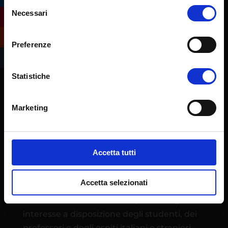
Selezione
Necessari
del
consenso
Preferenze
Statistiche
Marketing
L’Ateneo eCampus è stato istituito quale
Università telematica con Decreto
Ministeriale 30 gennaio 2006. Ha sede
Accetta tutti
operativa presso l’ex centro IBM di
Novedrate (CO), in un campus immerso nel
Accetta selezionati
tranquillo verde della Brianza con 270
camere e in un insieme di spazi e luoghi di
interesse a disposizione degli studenti, dei
professori e degli ospiti italiani e stranieri