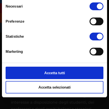
Selezione
Necessari
del
consenso
Preferenze
Statistiche
Marketing
L’Ateneo eCampus è stato istituito quale
Università telematica con Decreto
Ministeriale 30 gennaio 2006. Ha sede
Accetta tutti
operativa presso l’ex centro IBM di
Novedrate (CO), in un campus immerso nel
Accetta selezionati
tranquillo verde della Brianza con 270
camere e in un insieme di spazi e luoghi di
interesse a disposizione degli studenti, dei
professori e degli ospiti italiani e stranieri