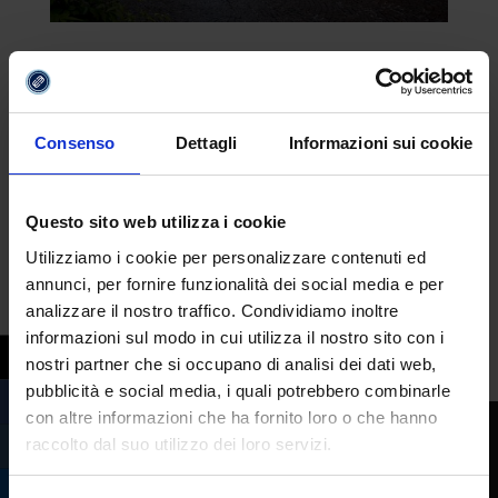
La tombola di Pordenone festeggia 150
anni
da
Redazione
|
Set 4, 2023
|
Eventi
Consenso
Dettagli
Informazioni sui cookie
Era il 1873 quando a Pordenone si organizzò
per la prima volta una tombola di
beneficenza con in palio un montepremi di
Questo sito web utilizza i cookie
400 lire. Da allora, la città friulana ha
Utilizziamo i cookie per personalizzare contenuti ed
mantenuto la tradizione e quest’anno
annunci, per fornire funzionalità dei social media e per
festeggia l’incredibile traguardo: i 150 anni
analizzare il nostro traffico. Condividiamo inoltre
informazioni sul modo in cui utilizza il nostro sito con i
della tombola...
nostri partner che si occupano di analisi dei dati web,
pubblicità e social media, i quali potrebbero combinarle
con altre informazioni che ha fornito loro o che hanno
raccolto dal suo utilizzo dei loro servizi.