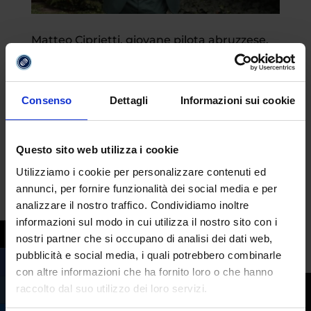
Matteo Ciprietti, giovane pilota abruzzese,
ha da poco conseguito la laurea in Scienze e
Attività Motorie. Sogna di diventare
preparatore atletico
da
Fabrizio Maria Barbuto
|
Feb 24, 2025
|
Consenso
Dettagli
Informazioni sui cookie
Studenti
Matteo Ciprietti, giovane pilota abruzzese
Questo sito web utilizza i cookie
che ha corso nei campionati europei, ha da
Utilizziamo i cookie per personalizzare contenuti ed
poco conseguito la laurea magistrale in
annunci, per fornire funzionalità dei social media e per
Scienze dell’Esercizio Fisico per il Benessere
analizzare il nostro traffico. Condividiamo inoltre
e la Salute – indirizzo Attività Motoria nella
informazioni sul modo in cui utilizza il nostro sito con i
Scuola Secondaria. Pratica...
nostri partner che si occupano di analisi dei dati web,
pubblicità e social media, i quali potrebbero combinarle
con altre informazioni che ha fornito loro o che hanno
raccolto dal suo utilizzo dei loro servizi.