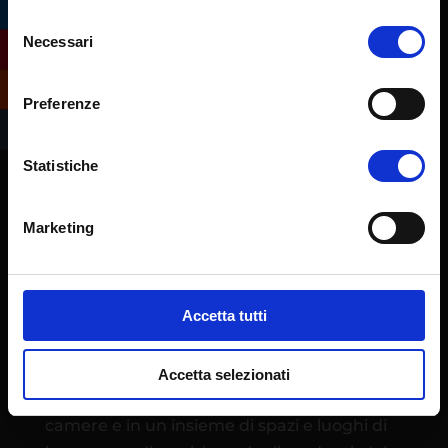
Selezione
Necessari
del
consenso
Preferenze
Statistiche
Marketing
L’Ateneo eCampus è stato istituito quale
Università telematica con Decreto
Accetta tutti
Ministeriale 30 gennaio 2006. Ha sede
operativa presso l’ex centro IBM di
Novedrate (CO), in un campus immerso nel
Accetta selezionati
tranquillo verde della Brianza con 270
camere e in un insieme di spazi e luoghi di