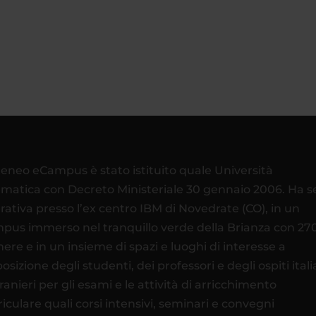
teneo eCampus è stato istituito quale Università
ematica con Decreto Ministeriale 30 gennaio 2006. Ha 
rativa presso l’ex centro IBM di Novedrate (CO), in un
pus immerso nel tranquillo verde della Brianza con 27
ere e in un insieme di spazi e luoghi di interesse a
osizione degli studenti, dei professori e degli ospiti itali
tranieri per gli esami e le attività di arricchimento
riculare quali corsi intensivi, seminari e convegni