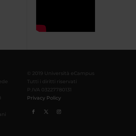
© 2019 Università eCampus
sede
Tutti i diritti riservati
P.IVA 03227780131
0
Privacy Policy
ani