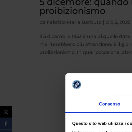
5 dicembre: quando l
proibizionismo
da
Fabrizio Maria Barbuto
|
Dic 5, 2025
Il 5 dicembre 1933 è una di quelle da
meriterebbero più attenzione: è il giorno
proibizionismo. In quell’occasione, ab
Consenso
Questo sito web utilizza i c