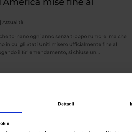
’America mise fine al
|
Attualità
te che tornano ogni anno senza troppo rumore, ma che
 in cui gli Stati Uniti misero ufficialmente fine al
rogando il 18° emendamento, si chiuse un...
Dettagli
ookie