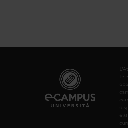
L’A
tel
ope
cam
cam
disp
e s
cur