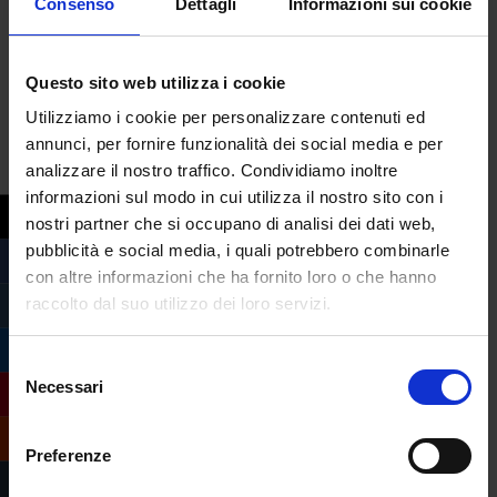
Consenso
Dettagli
Informazioni sui cookie
Questo sito web utilizza i cookie
Utilizziamo i cookie per personalizzare contenuti ed
annunci, per fornire funzionalità dei social media e per
analizzare il nostro traffico. Condividiamo inoltre
informazioni sul modo in cui utilizza il nostro sito con i
nostri partner che si occupano di analisi dei dati web,
pubblicità e social media, i quali potrebbero combinarle
Stangata autunnale, aumentano i prezzi
del materiale scolastico
con altre informazioni che ha fornito loro o che hanno
da
Margherita Ferrera
|
Ago 29, 2023
|
raccolto dal suo utilizzo dei loro servizi.
Mondo Scuola
Selezione
Con la fine delle vacanze, molte famiglie si
Necessari
del
stanno preparando al rientro scolastico. Un
consenso
rientro che sarà purtroppo segnato da forti
Preferenze
rincari, con le spese necessarie che si