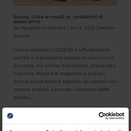
Scuola, tutte le novità (e i problemi) di
quest’anno
da
Margherita Ferrera
|
Set 5, 2023
|
Mondo
Scuola
L’anno scolastico 2023/24 è ufficialmente
partito e si prospetta essere un anno ricco
di novità, ma anche di problemi, precariato
in primis. Record di supplenti e precari
Anche quest’anno è segnato da record non
proprio positivi. Secondo i sindacati delle
scuole,...