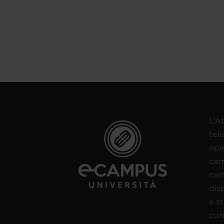
L’A
tel
ope
cam
cam
disp
e s
cur