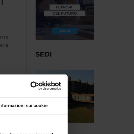
i
arne
e la
SEDI
Informazioni sui cookie