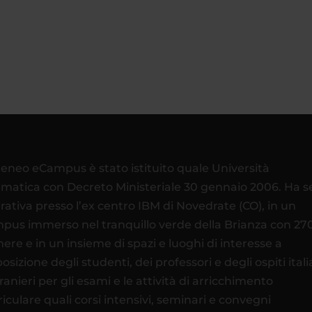
teneo eCampus è stato istituito quale Università
ematica con Decreto Ministeriale 30 gennaio 2006. Ha 
rativa presso l’ex centro IBM di Novedrate (CO), in un
pus immerso nel tranquillo verde della Brianza con 27
ere e in un insieme di spazi e luoghi di interesse a
osizione degli studenti, dei professori e degli ospiti itali
tranieri per gli esami e le attività di arricchimento
riculare quali corsi intensivi, seminari e convegni