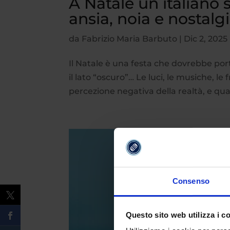
A Natale un italiano 
ansia, noia e nostalg
da
Fabrizio Maria Barbuto
|
Dic 2, 2025
Il Natale è una festa che dovrebbe por
il lato “oscuro”… Le luci, le musiche, l
percezione negativa della realtà, e qu
Consenso
Questo sito web utilizza i c