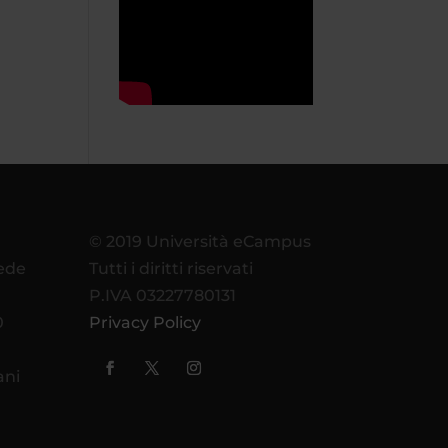
© 2019 Università eCampus
sede
Tutti i diritti riservati
P.IVA 03227780131
0
Privacy Policy
ani