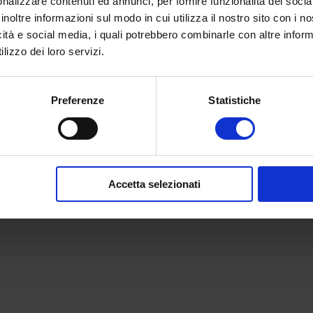
nalizzare contenuti ed annunci, per fornire funzionalità dei socia
inoltre informazioni sul modo in cui utilizza il nostro sito con i 
icità e social media, i quali potrebbero combinarle con altre inform
lizzo dei loro servizi.
ati: nella top ten anche dentist
Preferenze
Statistiche
5
|
Attualità
ori più appagati? Gli autori di un’indagine pubblicata su
onclusione alla quale sono giunti è tutt’altro che sconta
Accetta selezionati
sti a un questionario 59mila...