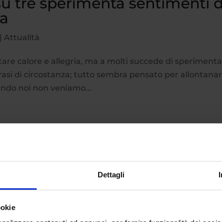
su tre sperimenta sentimenti d
ia
|
Attualità
tare calore e allegria, ma a molti succede di speriment
e frasi di circostanza; tutto sembra pensato per allontanar
ando noi non veniamo...
Dettagli
ookie