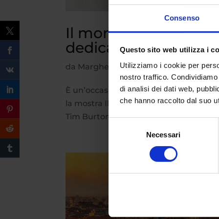
Consenso
Il mondo di Tim Burt
dedicata al visionario
Questo sito web utilizza i c
Utilizziamo i cookie per perso
da
Margherita Ferrera
|
Ott 11, 2023
|
C
nostro traffico. Condividiamo 
di analisi dei dati web, pubbl
È un’occasione unica per immergersi n
che hanno raccolto dal suo uti
la mostra Il mondo di Tim Burton alla M
Tim Burton. Il mondo di Tim Burton, la 
Selezione
Necessari
del
consenso