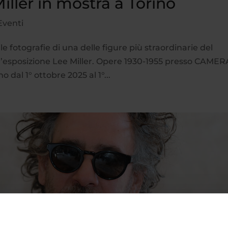
Miller in mostra a Torino
Eventi
e fotografie di una delle figure più straordinarie del
a l’esposizione Lee Miller. Opere 1930-1955 presso CAMER
o dal 1° ottobre 2025 al 1°...