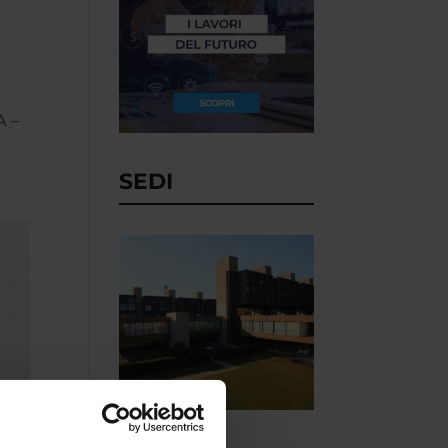
A –
SEDI