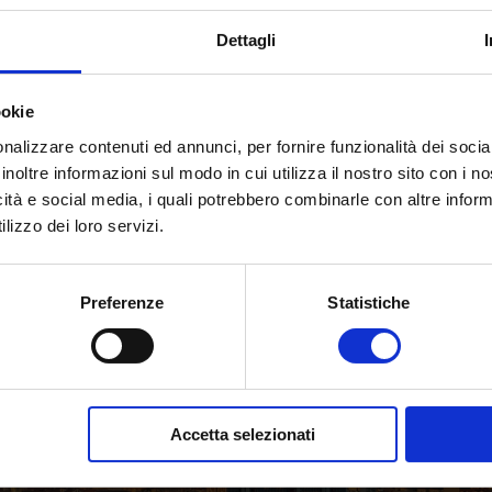
Dettagli
on, apre oggi la mostra
 regista a Torino
ookie
nalizzare contenuti ed annunci, per fornire funzionalità dei socia
inema
,
Eventi
inoltre informazioni sul modo in cui utilizza il nostro sito con i 
icità e social media, i quali potrebbero combinarle con altre inform
elle atmosfere oniriche, spesso cupe, sempre fantasti
lizzo dei loro servizi.
ole Antonelliana di Torino dedicata al regista visionario
mostra L’esposizione, che sarà aperta...
Preferenze
Statistiche
Accetta selezionati