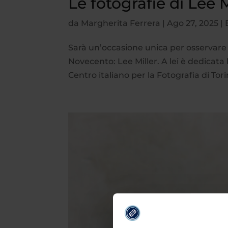
Le fotografie di Lee 
da
Margherita Ferrera
|
Ago 27, 2025
|
Sarà un’occasione unica per osservare l
Novecento: Lee Miller. A lei è dedicat
Centro italiano per la Fotografia di Torin