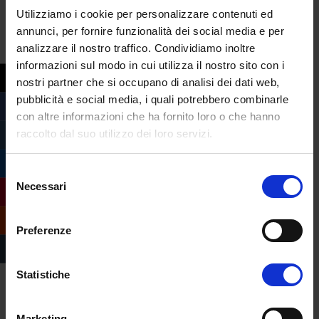
lavoro effettuato sul database di chi è
Utilizziamo i cookie per personalizzare contenuti ed
potenzialmente interessato all’acquisto. Si
annunci, per fornire funzionalità dei social media e per
tratta di un ruolo semidirigenziale con
analizzare il nostro traffico. Condividiamo inoltre
ampia facoltà di reddito, che viene
informazioni sul modo in cui utilizza il nostro sito con i
nostri partner che si occupano di analisi dei dati web,
quantificata in un range che va dai 40 ai
pubblicità e social media, i quali potrebbero combinarle
90mila euro annui. La formazione
con altre informazioni che ha fornito loro o che hanno
universitaria del sales lead generation è
raccolto dal suo utilizzo dei loro servizi.
principalmente derivativo rispetto ad aree
informatica e marketing, ma in generale
Selezione
agli insegnamenti che permettono di
Necessari
del
acquisire un’ottima disponibilità e abilità
consenso
all’analisi e all’organizzazione.
Preferenze
Nell’infografica sottostante, le tecniche più
o meno efficaci di lead generation a livello
Statistiche
b2b.
Data Protection Officer
Marketing