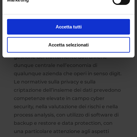
La sicurezza dei dati, in un mondo sempre
più digitale, si sta dimostrando in questi
anni un punto imprescindibile nell’ordito
Accetta tutti
del lavoro aziendale, come dimostra
l’entrata in vigore del GDPR europeo. La
Accetta selezionati
figura impegnata nella protezione e nella
gestione del trattamento dati diviene
dunque centrale nell’economia di
qualunque azienda che operi in senso digit.
Le normative sulla privacy e sulla
criptazione dell’insieme dei dati prevedono
competenze elevate in campo cyber
security, nella valutazione dei rischi e nella
process analysis, con utilizzo di software di
backup e restore e data protection, con
una particolare attenzione agli aspetti