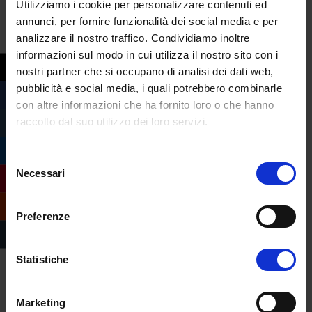
Utilizziamo i cookie per personalizzare contenuti ed
sicuramente aiuta è cercar di aver
annunci, per fornire funzionalità dei social media e per
un’alimentazione sana diminuendo l’alcol,
analizzare il nostro traffico. Condividiamo inoltre
caffè, cibi con alto tasso glicemico e ridurre
informazioni sul modo in cui utilizza il nostro sito con i
le calorie.
nostri partner che si occupano di analisi dei dati web,
pubblicità e social media, i quali potrebbero combinarle
con altre informazioni che ha fornito loro o che hanno
raccolto dal suo utilizzo dei loro servizi.
Selezione
Necessari
del
consenso
Preferenze
Statistiche
Marketing