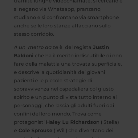
tramite lunghe videochiamate, si cercano e
si negano via Whatsapp, pranzano,
studiano e si confrontano via smartphone
anche se le loro stanze affacciano sullo
stesso corridoio.
A un metro da te
è del regista
Justin
Baldoni
che ha il merito indiscutibile di non
fare della malattia una trovata superficiale,
e descrive la quotidianità dei giovani
pazienti e le piccole strategie di
sopravvivenza nel ospedaliera col giusto
spirito e un punto di vista tutto interno ai
personaggi, che lascia gli adulti fuori dai
confini del loro mondo. Trova come
protagonisti
Haley Lu Richardso
n ( Stella)
e
Cole Sprouse
( Will) che diventano dei