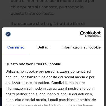
punti di riferimento per il mondo teen e per
chi appunto si riconosce, purtroppo in
questo triste contesto.
Il precursore che ha già trattato film di
questo genere e che è stato sicuramente
più influente è
Colpa delle stelle
, a cui si
sono susseguiti una serie di prodotti per i
Consenso
Dettagli
Informazioni sui cookie
più giovani che si sono ritagliati un buon
risultato di pubblico e critica.
Questo sito web utilizza i cookie
Utilizziamo i cookie per personalizzare contenuti ed
annunci, per fornire funzionalità dei social media e per
analizzare il nostro traffico. Condividiamo inoltre
informazioni sul modo in cui utilizza il nostro sito con i
nostri partner che si occupano di analisi dei dati web,
pubblicità e social media, i quali potrebbero combinarle
con altre informazioni che ha fornito loro o che hanno