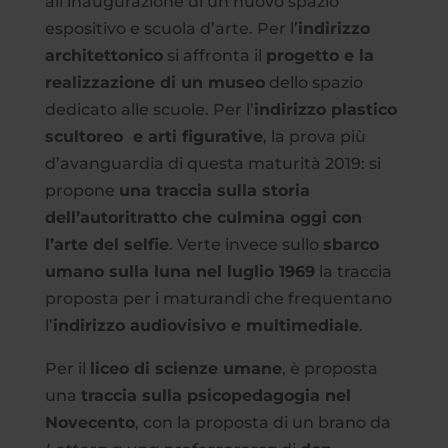
all’inaugurazione di un nuovo spazio
espositivo e scuola d’arte. Per l’
indirizzo
architettonico
si affronta il
progetto e la
realizzazione di un museo
dello spazio
dedicato alle scuole. Per l’
indirizzo plastico
scultoreo e arti figurative
, la prova più
d’avanguardia di questa maturità 2019: si
propone
una traccia sulla storia
dell’autoritratto che culmina oggi con
l’arte del selfie
. Verte invece sullo
sbarco
umano sulla luna nel luglio 1969
la traccia
proposta per i maturandi che frequentano
l’
indirizzo audiovisivo e multimediale
.
Per il
liceo di scienze umane
, è proposta
una
traccia sulla psicopedagogia nel
Novecento
, con la proposta di un brano da