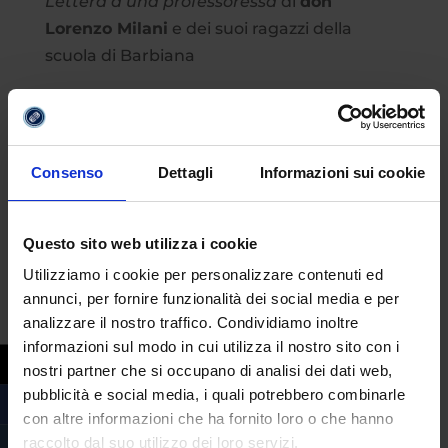
Lettera a una professoressa
di
don
Lorenzo Milani
e dei suoi ragazzi della
scuola di Barbiana
Per
economia aziendale
si parla dei
rischi
di business e conto economico di Alfa
s.p.a.
dal quale emerga il miglioramento del
Consenso
Dettagli
Informazioni sui cookie
risultato economico e del rischio di credito.
Questo sito web utilizza i cookie
Utilizziamo i cookie per personalizzare contenuti ed
annunci, per fornire funzionalità dei social media e per
analizzare il nostro traffico. Condividiamo inoltre
informazioni sul modo in cui utilizza il nostro sito con i
nostri partner che si occupano di analisi dei dati web,
pubblicità e social media, i quali potrebbero combinarle
con altre informazioni che ha fornito loro o che hanno
raccolto dal suo utilizzo dei loro servizi.