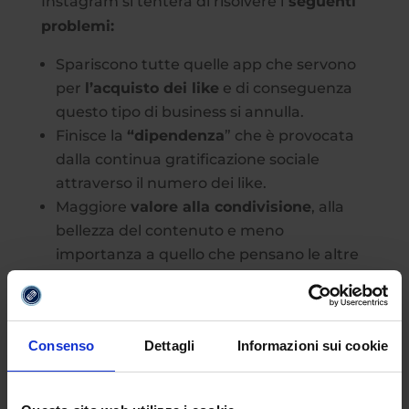
Instagram si tenterà di risolvere i
seguenti
problemi:
Spariscono tutte quelle app che servono
per
l’acquisto dei like
e di conseguenza
questo tipo di business si annulla.
Finisce la
“dipendenza
” che è provocata
dalla continua gratificazione sociale
attraverso il numero dei like.
Maggiore
valore alla condivisione
, alla
bellezza del contenuto e meno
importanza a quello che pensano le altre
persone. Si annullano tutte quelle ansie
da prestazione tipo: “Piacerà questa foto?
Quanti like riuscirò a prendere? Se
Consenso
Dettagli
Informazioni sui cookie
prendo pochi like è meglio che la cancello
la foto?”