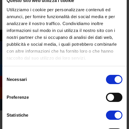
Questo sito web utilizza i cookie
Sentendo alcuni rumors c’è anche la
Utilizziamo i cookie per personalizzare contenuti ed
possibilità che questo “esperimento” venga
annunci, per fornire funzionalità dei social media e per
esteso a
Facebook
, in modo da abbattere in
analizzare il nostro traffico. Condividiamo inoltre
ogni piattaforma social mondiale, lo
informazioni sul modo in cui utilizza il nostro sito con i
schiavismo e l’ossessione dal numero di
nostri partner che si occupano di analisi dei dati web,
cuoricini e pollici all’insù.
pubblicità e social media, i quali potrebbero combinarle
con altre informazioni che ha fornito loro o che hanno
raccolto dal suo utilizzo dei loro servizi.
Selezione
Necessari
del
consenso
Preferenze
Statistiche