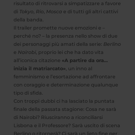
risultato di ritrovarsi a simpatizzare a favore
di
Tokyo
,
Rio
,
Mosca
e di tutti gli altri cattivi
della banda.
Il trailer promette nuove emozioni e –
perché no? – la presenza nello show di due
dei personaggi più amati della serie:
Berlino
e
Nairobi
, proprio lei che ha dato vita
all’iconica citazione
«A partire da ora…
inizia il matriarcato»
, un inno al
femminismo e l’esortazione ad affrontare
con coraggio e determinazione qualunque
tipo di sfida.
Con troppi dubbi ci ha lasciato la puntata
finale della passata stagione: Cosa ne sarà
di Nairobi? Riusciranno a riconciliarsi
Lisbona e il Professore? Sarà uscito di scena
Berlino o ritornerà? Ci sarà un lieto fine per