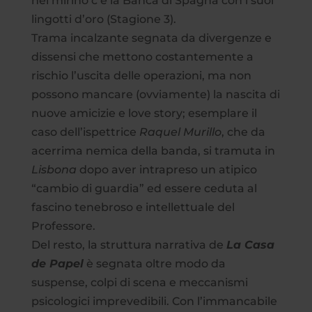
nel mirino c’è la Banca di Spagna con i suoi
lingotti d’oro (Stagione 3).
Trama incalzante segnata da divergenze e
dissensi che mettono costantemente a
rischio l’uscita delle operazioni, ma non
possono mancare (ovviamente) la nascita di
nuove amicizie e love story; esemplare il
caso dell’ispettrice
Raquel Murillo
, che da
acerrima nemica della banda, si tramuta in
Lisbona
dopo aver intrapreso un atipico
“cambio di guardia” ed essere ceduta al
fascino tenebroso e intellettuale del
Professore.
Del resto, la struttura narrativa de
La Casa
de Papel
è segnata oltre modo da
suspense, colpi di scena e meccanismi
psicologici imprevedibili. Con l’immancabile