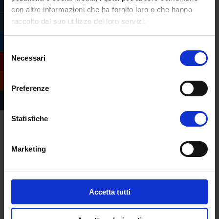
con altre informazioni che ha fornito loro o che hanno
raccolto dal suo utilizzo dei loro servizi.
Selezione
Necessari
del
consenso
Preferenze
Statistiche
Marketing
Compila il form e
richiedi informazioni
sull’offerta formativa
Accetta tutti
dell’Università
eCampus