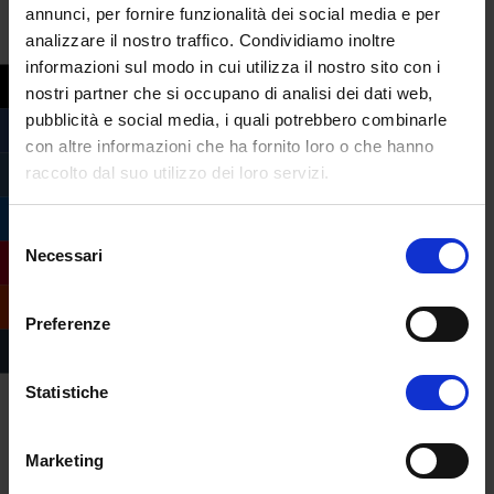
annunci, per fornire funzionalità dei social media e per
analizzare il nostro traffico. Condividiamo inoltre
“Non abbiamo affatto autorizzato l’ora del
informazioni sul modo in cui utilizza il nostro sito con i
passeggio coi bambini. Abbiamo solo detto
nostri partner che si occupano di analisi dei dati web,
che quando un genitore va a fare la spesa
pubblicità e social media, i quali potrebbero combinarle
si può consentire anche l’accompagno di
con altre informazioni che ha fornito loro o che hanno
un bambino. Ma non deve essere
raccolto dal suo utilizzo dei loro servizi.
l’occasione di andare a spasso”.
Selezione
Proprio a proposito del benessere dei più
Necessari
del
piccoli, la
Facoltà di Psicologia di eCampus
consenso
propone un’indagine per comprendere
Preferenze
meglio
quanto e come le relazioni
familiari siano influenzate e mutate di
seguito all’emergenza Coronavirus
: per
Statistiche
partecipare al sondaggio clicca qui:
Marketing
[wpi_designer_button text=’Partecipa al