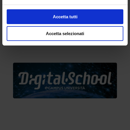
Sondaggio’
link=’https://forms.gle/qt8A7y88h5cc7XwSA’
target=’_blank’]
Accetta tutti
Accetta selezionati