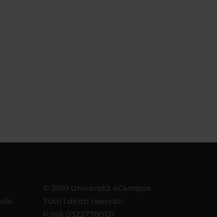
© 2019 Università eCampus
sede
Tutti i diritti riservati
P.IVA 03227780131