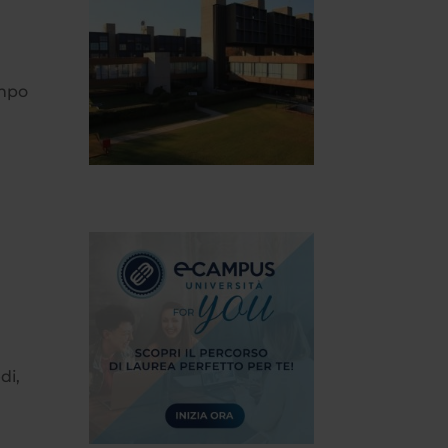
empo
di,