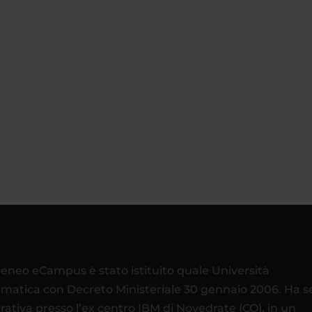
teneo eCampus è stato istituito quale Università
ematica con Decreto Ministeriale 30 gennaio 2006. Ha 
rativa presso l’ex centro IBM di Novedrate (CO), in un