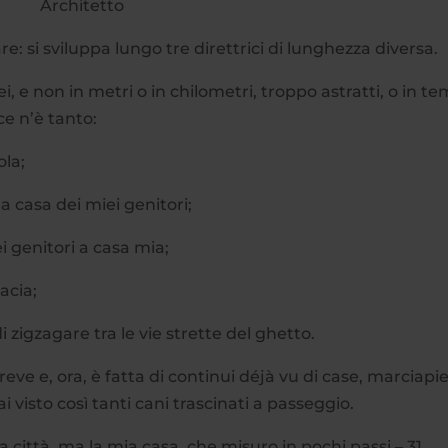
Architetto
re: si sviluppa lungo tre direttrici di lunghezza diversa.
iei, e non in metri o in chilometri, troppo astratti, o in t
ce n’è tanto:
ola;
a casa dei miei genitori;
i genitori a casa mia;
acia;
 zigzagare tra le vie strette del ghetto.
reve e, ora, è fatta di continui déjà vu di case, marciapie
i visto così tanti cani trascinati a passeggio.
mia città, ma la mia casa, che misuro in pochi passi – 31