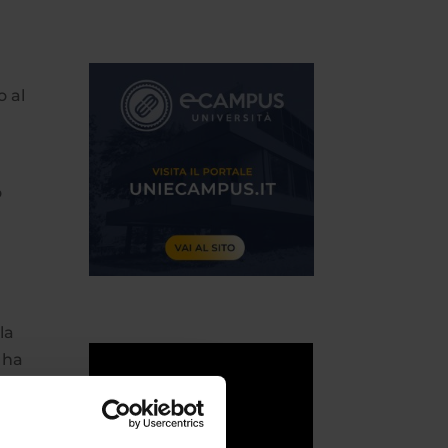
o al
o
o
la
à ha