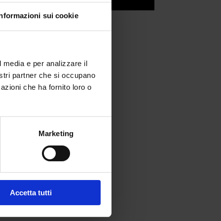
Informazioni sui cookie
l media e per analizzare il
nostri partner che si occupano
azioni che ha fornito loro o
Marketing
fferta formativa
Accetta tutti