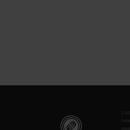
L’A
tel
ope