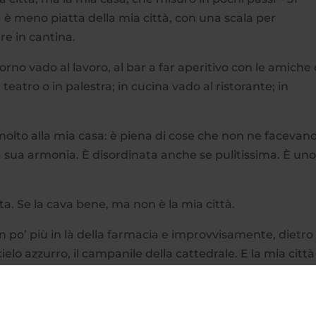
a è meno piatta della mia città, con una scala per
e in cantina.
iorno vado al lavoro, al bar a far aperitivo con le amiche 
atro o in palestra; in cucina vado al ristorante; in
molto alla mia casa: è piena di cose che non ne facevan
a sua armonia. È disordinata anche se pulitissima. È un
ita. Se la cava bene, ma non è la mia città.
 un po’ più in là della farmacia e improvvisamente, dietro 
elo azzurro, il campanile della cattedrale. E la mia citt
strade maestose, i suoi palazzi e le sue mura.
i aspetterà.