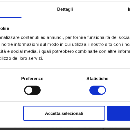
Dettagli
ookie
nalizzare contenuti ed annunci, per fornire funzionalità dei socia
inoltre informazioni sul modo in cui utilizza il nostro sito con i 
icità e social media, i quali potrebbero combinarle con altre inform
lizzo dei loro servizi.
Preferenze
Statistiche
 e richiedi informazioni sull’o
Accetta selezionati
dell’Università eCampus