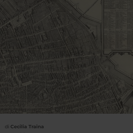
di
Cecilia Traina