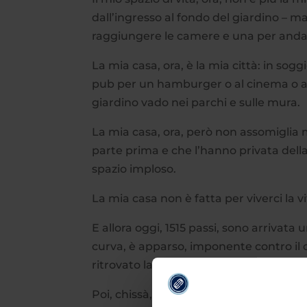
dall’ingresso al fondo del giardino – m
raggiungere le camere e una per andar
La mia casa, ora, è la mia città: in sogg
pub per un hamburger o al cinema o a te
giardino vado nei parchi e sulle mura.
La mia casa, ora, però non assomiglia 
parte prima e che l’hanno privata dell
spazio imploso.
La mia casa non è fatta per viverci la v
E allora oggi, 1515 passi, sono arrivata
curva, è apparso, imponente contro il ci
ritrovato la sua forma regolare, le sue 
Poi, chissà, fuori dalla mia città cosa m