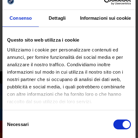
già a metà dell’opera e di non aver
sprecato tempo…»
Consenso
Dettagli
Informazioni sui cookie
L’incontro si conclude con un messaggio
proprio dell’ex studente:
«L’università è
fonte di conoscenza e lo studente è lì per
Questo sito web utilizza i cookie
bere. E io devo dire che mi sono dissetato
Utilizziamo i cookie per personalizzare contenuti ed
non poco ad eCampus.»
annunci, per fornire funzionalità dei social media e per
analizzare il nostro traffico. Condividiamo inoltre
informazioni sul modo in cui utilizza il nostro sito con i
nostri partner che si occupano di analisi dei dati web,
pubblicità e social media, i quali potrebbero combinarle
con altre informazioni che ha fornito loro o che hanno
raccolto dal suo utilizzo dei loro servizi.
Selezione
Necessari
del
consenso