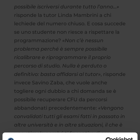
possibile iscriversi durante tutto l’anno…»
risponde la tutor Linda Mambrini a chi
lechiede del numero chiuso. E cosa succede
se uno studente non riesce a rispettare la
programmazione?
«Non c’è nessun
problema perché è sempre possibile
ricalibrare e riprogrammare il proprio
percorso di studio. Nulla è perduto o
definitivo: basta affidarsi al tutor»
, risponde
invece Savino Zaba, che vuole anche
togliere ogni dubbio a chi domanda se è
possibile recuperare CFU da percorsi
abbandonati precedentemente:
«Vengono
convalidati tutti gli esami fatti in passato in
altre università e in altre situazioni, il che è
uno stimolo perché ti fa sentire di essere