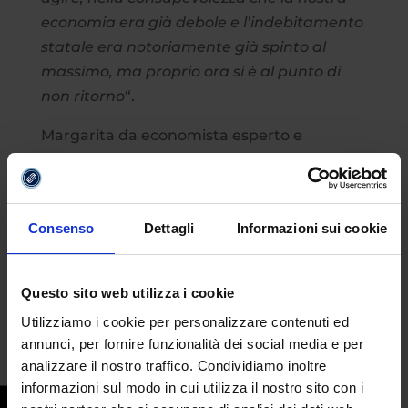
economia era già debole e l’indebitamento
statale era notoriamente già spinto al
massimo, ma proprio ora si è al punto di
non ritorno
“.
Margarita da economista esperto e
professore di Diritto Tributario propone la
sua proposta per risollevare le sorti
dell’economia italiana, sottolineando che:
Consenso
Dettagli
Informazioni sui cookie
“il supporto all’economia può, anzi deve
esserci, bisogna avere coraggio e
convinzione; il consenso politico può
Questo sito web utilizza i cookie
attendere, la situazione economica no”.
Utilizziamo i cookie per personalizzare contenuti ed
annunci, per fornire funzionalità dei social media e per
analizzare il nostro traffico. Condividiamo inoltre
informazioni sul modo in cui utilizza il nostro sito con i