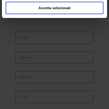
dell’Università
Accetta selezionati
eCampus